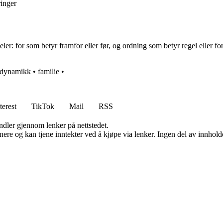
ringer
er: for som betyr framfor eller før, og ordning som betyr regel eller for
dynamikk
•
familie
•
terest
TikTok
Mail
RSS
andler gjennom lenker på nettstedet.
re og kan tjene inntekter ved å kjøpe via lenker. Ingen del av innholdet