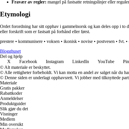
Fravær av regler:
mangel på fastsatte retningslinjer eller regule
Etymologi
Ordet forordning har sitt opphav i gammelnorsk og kan deles opp i to del
eller forskrift som er fastsatt på forhånd eller først.
prestere
•
kommunisere
•
voksen
•
ikonisk
•
novise
•
postvesen
•
fvt.
•
Blogghuset
Del og hjelp
X
Facebook
Instagram
LinkedIn
YouTube
Pin
© Alt materiale er beskyttet.
© Alle rettigheter forbeholdt. Vi kan motta en andel av salget når du h
© Denne siden er underlagt opphavsrett. Vi jobber med tilknyttede partne
Materiale
Gratis pakker
Rabattkoder
Anmeldelser
Produktguider
Slik gjør du det
Visninger
Medlem
Min oversikt