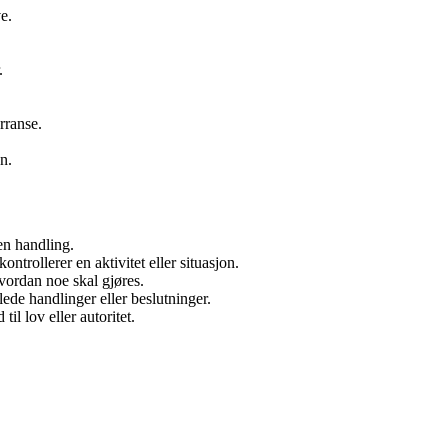
e.
.
rranse.
n.
 en handling.
ontrollerer en aktivitet eller situasjon.
hvordan noe skal gjøres.
lede handlinger eller beslutninger.
til lov eller autoritet.