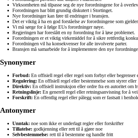
Virksomheten må tilpasse seg de nye forordningene for å overlev
Forordningen har blitt grundig diskutert i Stortinget.
Nye forordninger kan føre til endringer i bransjen.
Det er viktig å ha en god forståelse av forordningene som gjelder
Vi må sørge for å følge EUs forordninger nøye.
Regjeringen har foreslått en ny forordning for å løse problemet.
Forordningen er et viktig virkemiddel for å sikre rettferdig konku
Forordningen vil ha konsekvenser for alle involverte parter.
Bransjen må samarbeide for å implementere den nye forordninge
Synonymer
Forbud:
En offisiell regel eller regel som forbyr eller begrenser
Regulering:
En offisiell regel eller bestemmelse som styrer eller k
Direktiv:
En offisiell instruksjon eller ordre fra en autoritet om 
Retningslinje:
En generell regel eller retningsanvisning for å vei
Forskrift:
En offentlig regel eller pålegg som er fastsatt i henhold 
Antonymer
Unntak:
noe som ikke er underlagt regler eller forskrifter
Tillatelse:
godkjenning eller rett til å gjøre noe
Selvbestemmelse:
rett til å bestemme og handle fritt