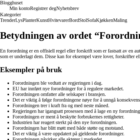
Blogghuset
Min konto
Registrer deg
Nyhetsbrev
Kategorier
Trender
Lys
Planter
Kunst
Hvitevarer
Bord
Stol
Sofa
Kjøkken
Maling
Betydningen av ordet “Forordni
En forordning er en offisiell regel eller forskrift som er fastsatt av en 
som er underlagt dem. Disse kan for eksempel være lover, forskrifter el
Eksempler på bruk
Forordningen ble vedtatt av regjeringen i dag.
EU har innført nye forordninger for å regulere markedet.
Forordningen omfatter alle selskaper i bransjen.
Det er viktig å følge forordningene nøye for å unngå konsekvens
Forordningen trer i kraft fra og med neste måned.
Regjeringen har igangsatt prosessen med å lage en ny forordning
Forordningen er ment å beskytte forbrukernes rettigheter.
Industrien har reagert sterkt på den nye forordningen.
Forordningen har blitt møtt med både støtte og motstand.
Det er viktig å være oppdatert på gjeldende forordninger.
Forordningen påvirker alle aktører i markedet.