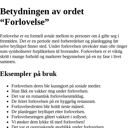
Betydningen av ordet
“Forlovelse”
Forlovelse er en formell avtale mellom to personer om å gifte seg i
fremtiden. Det er en periode med forberedelser og planlegging før
selve bryllupet finner sted. Under forlovelsen utveksler man ofte ringer
som symboliserer forpliktelsen til hverandre. Forlovelsen er et viktig
skritt i mange forhold og markerer begynnelsen på en ny fase i livet
sammen.
Eksempler på bruk
Forlovelsen deres ble kunngjort på sosiale medier.
Hun fikk en vakker ring under forlovelsen.
Det var en romantisk forlovelsesmiddag.
De feiret forlovelsen på en hyggelig restaurant.
Forlovelsesfesten blir holdt neste måned.
De planlegger bryllupet etter forlovelsen.
Forlovelsesringen glitret vakkert i sollyset.
Vi ønsker dem lykke til med forlovelsen!
Det var et overraskende øyeblikk under forlovelsen.