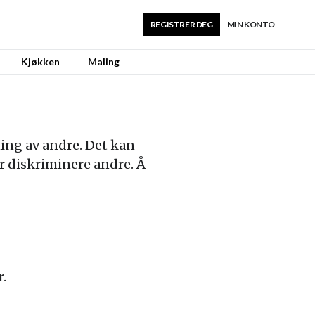
REGISTRER DEG
MIN KONTO
Kjøkken
Maling
ning av andre. Det kan
er diskriminere andre. Å
r.