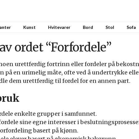
anter
Kunst
Hvitevarer
Bord
Stol
Sofa
v ordet “Forfordele”
 noen urettferdig fortrinn eller fordeler på bekost
oen på en urimelig måte, ofte ved å undertrykke ell
le dem urettferdig til fordel for en annen part.
bruk
ordele enkelte grupper i samfunnet.
rfordele sine egne interesser i beslutningsprosesse
forfordeling basert på kjønn.
rdele elever basert på økonomisk bakgrunn.