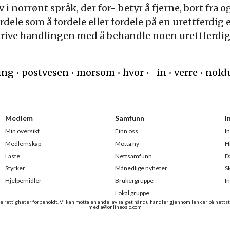
i norrønt språk, der for- betyr å fjerne, bort fra og
dele som å fordele eller fordele på en urettferdig 
krive handlingen med å behandle noen urettferdig el
ing
•
postvesen
•
morsom
•
hvor
•
-in
•
verre
•
nold
Medlem
Samfunn
I
Min oversikt
Finn oss
I
Medlemskap
Motta ny
H
Laste
Nettsamfunn
D
Styrker
Månedlige nyheter
S
Hjelpemidler
Brukergruppe
I
Lokal gruppe
e rettigheter forbeholdt. Vi kan motta en andel av salget når du handler gjennom lenker på netts
media@onlineoslo.com