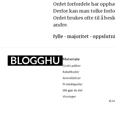
Ordet forfordele har opphav 
Derfor kan man tolke forfor
Ordet brukes ofte til å bes
andre.
fylle
•
majoritet
•
oppslutn
BLOGGHU
Materiale
Gratis pakker
SET
Rabattkoder
Anmeldelser
Produktguider
Slik gjør du det
Visninger
© All