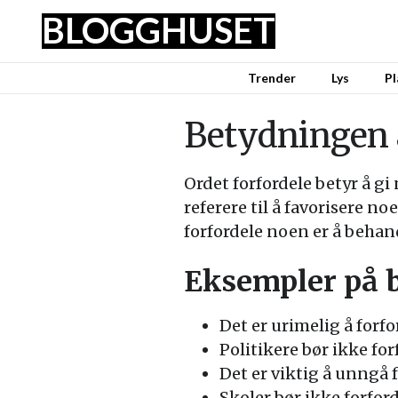
BLOGGHUSET
Trender
Lys
Pl
Betydningen a
Ordet forfordele betyr å gi
referere til å favorisere n
forfordele noen er å behand
Eksempler på 
Det er urimelig å forf
Politikere bør ikke fo
Det er viktig å unngå 
Skoler bør ikke forfo