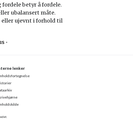
 fordele betyr å fordele.
eller ubalansert måte.
ler ujevnt i forhold til
us
•
nterne lenker
nnholdsfortegnelse
istorier
ataarkiv
krivehjørne
nnholdskilde
tedet.