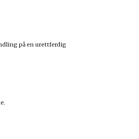
andling på en urettferdig
e.