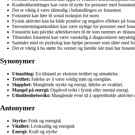
Kostholdsendringer kan være til nytte for personer med fonasten
Det er viktig å være tålmodig i behandlingen av fonasteni
Fonasteni kan føre til sosial isolasjon for noen
Fysisk aktivitet kan ha både positive og negative effekter på fona
Stressmestringsteknikker kan være nyttige for personer med fona
Fonasteni kan påvirke arbeidsevnen til de som rammes av tilstan
Tilstanden fonasteni kan være vanskelig å diagnostisere nøyaktig
Samtaler med en psykolog kan hjelpe personer som sliter med fo
Det er viktig å ha støtte fra venner og familie når man har fonast
Synonymer
Utmatting:
En tilstand av ekstrem tretthet og utmattelse.
Tretthet:
Følelse av å være veldig trøtt og energiløs.
Slapphet:
Manglende styrke og energi, følelse av svakhet.
Mangel på energi:
Opplevd svikt i fysisk eller mental energi.
Utholdenhetssvikt:
Manglende evne til å opprettholde aktivitet o
Antonymer
Styrke:
Frisk og energisk
Vitalitet:
Livskraftig og energisk
Energi:
Kraft og styrke