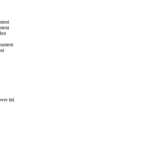
i
steni
steni
den
nasteni
eni
ver tid.