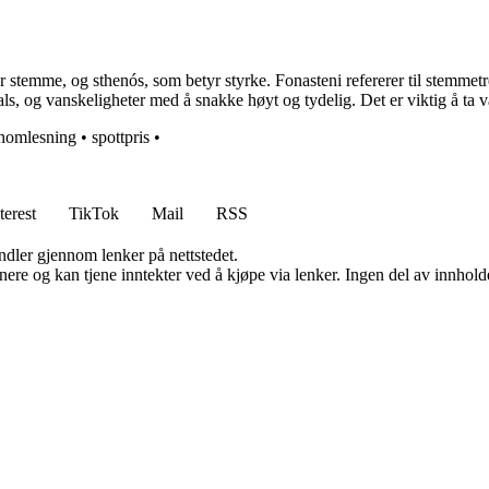
stemme, og sthenós, som betyr styrke. Fonasteni refererer til stemmetre
s, og vanskeligheter med å snakke høyt og tydelig. Det er viktig å ta 
nomlesning
•
spottpris
•
terest
TikTok
Mail
RSS
andler gjennom lenker på nettstedet.
re og kan tjene inntekter ved å kjøpe via lenker. Ingen del av innholdet