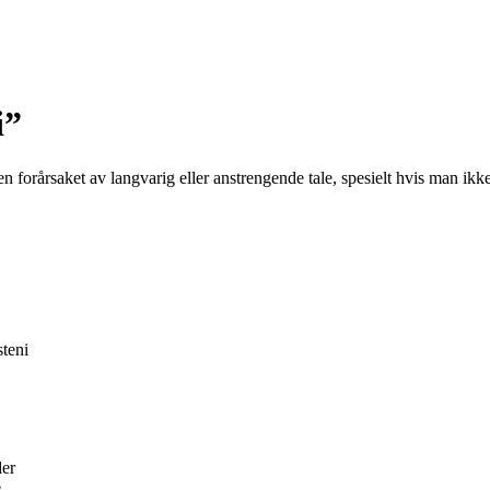
i”
en forårsaket av langvarig eller anstrengende tale, spesielt hvis man ikk
steni
der
e