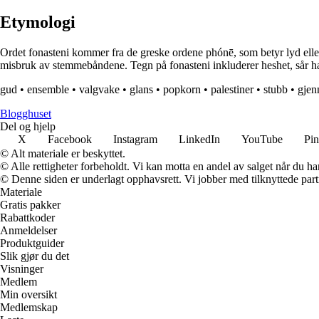
Etymologi
Ordet fonasteni kommer fra de greske ordene phónē, som betyr lyd eller 
misbruk av stemmebåndene. Tegn på fonasteni inkluderer heshet, sår hal
gud
•
ensemble
•
valgvake
•
glans
•
popkorn
•
palestiner
•
stubb
•
gjen
Blogghuset
Del og hjelp
X
Facebook
Instagram
LinkedIn
YouTube
Pin
© Alt materiale er beskyttet.
© Alle rettigheter forbeholdt. Vi kan motta en andel av salget når du h
© Denne siden er underlagt opphavsrett. Vi jobber med tilknyttede partne
Materiale
Gratis pakker
Rabattkoder
Anmeldelser
Produktguider
Slik gjør du det
Visninger
Medlem
Min oversikt
Medlemskap