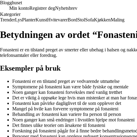
Blogghuset
Min konto
Registrer deg
Nyhetsbrev
Kategorier
Trender
Lys
Planter
Kunst
Hvitevarer
Bord
Stol
Sofa
Kjøkken
Maling
Betydningen av ordet “Fonasten
Fonasteni er en tilstand preget av smerter eller ubehag i halsen og nakk
telefonsamtaler eller foredrag.
Eksempler på bruk
Fonasteni er en tilstand preget av vedvarende utmattelse
Symptomene på fonasteni kan være både fysiske og mentale
Noen ganger kan fonasteni forveksles med vanlig tretthet
Det er viktig å oppsøke lege hvis man mistenker at man har fona
Fonasteni kan påvirke dagliglivet til de som opplever det
Mangel på hvile kan forverre symptomene på fonasteni
Behandling av fonasteni kan variere fra person til person
Noen ganger kan små endringer i livsstilen hjelpe mot fonasteni
Det finnes ulike teorier om årsakene til fonasteni
Forskning på fonasteni pågår for å finne bedre behandlingsmeto
Personer med fonasteni kan oppleve redusert konsentrasjonsevn