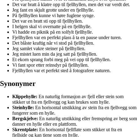
Det var bratt å klatre opp til fjellhyllen, men det var verdt det.
Jeg fant en skjult grotte under en fjellhylle.
På fjellhyllen kunne vi høre fuglene synge.
Det var en bratt sti opp til fjellhyllen.
I helgen skal vi overnatte på en fjellhylle.
Vi hadde en piknik på en solfylt fjellhylle.
Fjellhyllen var en perfekt plass å ta en pause under turen.
Det blåste kraftig når vi stod på fjellhyllen.
Jeg samlet vakre steiner på fjellhyllen.
Jeg mistet luen min da jeg satt på fjellhyllen.
Et ekorn sprang forbi meg på vei opp til fjellhyllen.
Vi fant spor etter reinsdyr på fjellhyllen.
Fjellhyllen var et perfekt sted å fotografere naturen.
Synonymer
Klippehylle:
En naturlig formasjon av fjell eller stein som
stikker ut fra en fjellvegg og kan brukes som hylle.
Steinhylle:
En horisontal utstikking av stein fra en fjellvegg som
fungerer som en hylle.
Bergskjelve:
En naturlig utstikking eller fremspring av berg som
danner en hylle eller en plattform.
Skrentplate:
En horisontal fjellflate som stikker ut fra en
fjellside og kan tjene som en hylle.