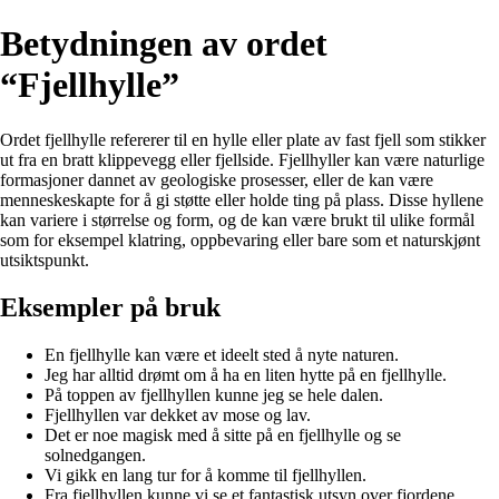
Betydningen av ordet
“Fjellhylle”
Ordet fjellhylle refererer til en hylle eller plate av fast fjell som stikker
ut fra en bratt klippevegg eller fjellside. Fjellhyller kan være naturlige
formasjoner dannet av geologiske prosesser, eller de kan være
menneskeskapte for å gi støtte eller holde ting på plass. Disse hyllene
kan variere i størrelse og form, og de kan være brukt til ulike formål
som for eksempel klatring, oppbevaring eller bare som et naturskjønt
utsiktspunkt.
Eksempler på bruk
En fjellhylle kan være et ideelt sted å nyte naturen.
Jeg har alltid drømt om å ha en liten hytte på en fjellhylle.
På toppen av fjellhyllen kunne jeg se hele dalen.
Fjellhyllen var dekket av mose og lav.
Det er noe magisk med å sitte på en fjellhylle og se
solnedgangen.
Vi gikk en lang tur for å komme til fjellhyllen.
Fra fjellhyllen kunne vi se et fantastisk utsyn over fjordene.