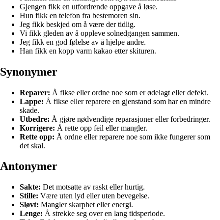
Gjengen fikk en utfordrende oppgave å løse.
Hun fikk en telefon fra bestemoren sin.
Jeg fikk beskjed om å være der tidlig.
Vi fikk gleden av å oppleve solnedgangen sammen.
Jeg fikk en god følelse av å hjelpe andre.
Han fikk en kopp varm kakao etter skituren.
Synonymer
Reparer:
Å fikse eller ordne noe som er ødelagt eller defekt.
Lappe:
Å fikse eller reparere en gjenstand som har en mindre
skade.
Utbedre:
Å gjøre nødvendige reparasjoner eller forbedringer.
Korrigere:
Å rette opp feil eller mangler.
Rette opp:
Å ordne eller reparere noe som ikke fungerer som
det skal.
Antonymer
Sakte:
Det motsatte av raskt eller hurtig.
Stille:
Være uten lyd eller uten bevegelse.
Sløvt:
Mangler skarphet eller energi.
Lenge:
Å strekke seg over en lang tidsperiode.