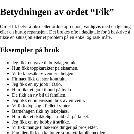
Betydningen av ordet “Fik”
Ordet fik betyr å fikse eller ordne opp i noe, vanligvis med en løsning
eller en hurtig reparasjon. Det brukes ofte i dagligtale for å beskrive å
fikse en situasjon eller et problem på en enkel og rask måte.
Eksempler på bruk
Jeg fikk en gave til bursdagen min.
Hun fikk toppkarakter på eksamen.
Vi fikk besøk av venner i helgen.
Firmaet fikk en stor kontrakt.
Jeg fikk en ny jobb i Oslo.
Han fikk et godt tilbud på hytta.
De fikk en ny bil til familien.
Jeg fikk en interessant bok av en venn.
Vi fikk dyp snø i fjellet i vinter.
Barnehagen fikk ny lekeplass.
Han fikk et skikkelig skrubbsår på kneet.
Jeg fikk en ny hobby å strikke.
Vi fikk mange tilbakemeldinger på prosjektet.
Familien fikk en kattunge som nytt familiemedlem.