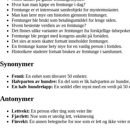
Hvor kan man kjøpe en femtunge i dag?
Femtunge er et interessant samleobjekt for myntentusiaster.
Man kan lære mye om historien gjennom femtunger.
Femtunger ble brukt som betalingsmiddel for lenge siden.
Hvem bestemte verdien av en femtunge?
Det finnes ulike varianter av femtunger fra forskjellige tidsepoker
Femtunge ble preget med kongens ansikt på forsiden.
Det sies at noen skatter fortsatt inneholder femtunger.
En femtunge kunne bety mye for en vanlig person i fortiden.
Historikere studerer fortsatt bruken av femtunge i samfunnet.
Synonymer
Femti:
En enhet som tilsvarer 50 enheter.
Halvparten av hundre:
En del som er lik halvparten av hundre, 
En halv hundrelapp:
En seddel eller mynt med en verdi på 50 e
Antonymer
Lettvekt:
En person eller ting som veier lite
Fjærlett:
Noe som er utrolig lett, vektmessig
Finvekt:
En annen betegnelse for noe som er lett og ikke veier 