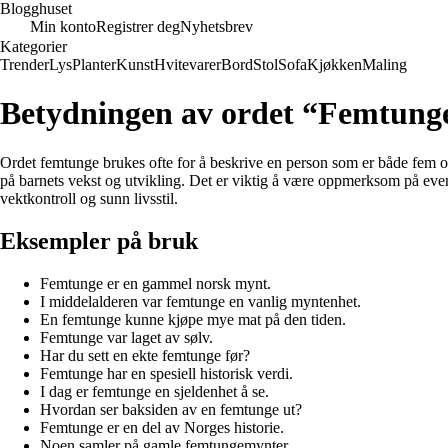
Blogghuset
Min konto
Registrer deg
Nyhetsbrev
Kategorier
Trender
Lys
Planter
Kunst
Hvitevarer
Bord
Stol
Sofa
Kjøkken
Maling
Betydningen av ordet “Femtung
Ordet femtunge brukes ofte for å beskrive en person som er både fem og
på barnets vekst og utvikling. Det er viktig å være oppmerksom på even
vektkontroll og sunn livsstil.
Eksempler på bruk
Femtunge er en gammel norsk mynt.
I middelalderen var femtunge en vanlig myntenhet.
En femtunge kunne kjøpe mye mat på den tiden.
Femtunge var laget av sølv.
Har du sett en ekte femtunge før?
Femtunge har en spesiell historisk verdi.
I dag er femtunge en sjeldenhet å se.
Hvordan ser baksiden av en femtunge ut?
Femtunge er en del av Norges historie.
Noen samler på gamle femtungemynter.