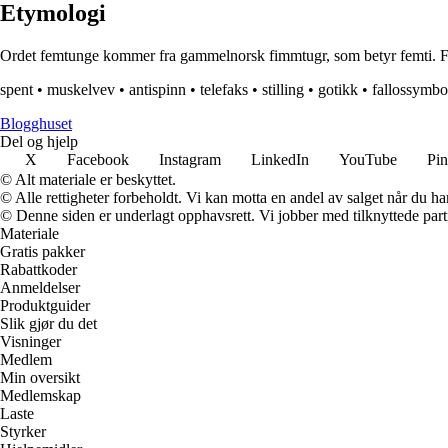
Etymologi
Ordet femtunge kommer fra gammelnorsk fimmtugr, som betyr femti. Femt
spent
•
muskelvev
•
antispinn
•
telefaks
•
stilling
•
gotikk
•
fallossymbo
Blogghuset
Del og hjelp
X
Facebook
Instagram
LinkedIn
YouTube
Pin
© Alt materiale er beskyttet.
© Alle rettigheter forbeholdt. Vi kan motta en andel av salget når du h
© Denne siden er underlagt opphavsrett. Vi jobber med tilknyttede partne
Materiale
Gratis pakker
Rabattkoder
Anmeldelser
Produktguider
Slik gjør du det
Visninger
Medlem
Min oversikt
Medlemskap
Laste
Styrker