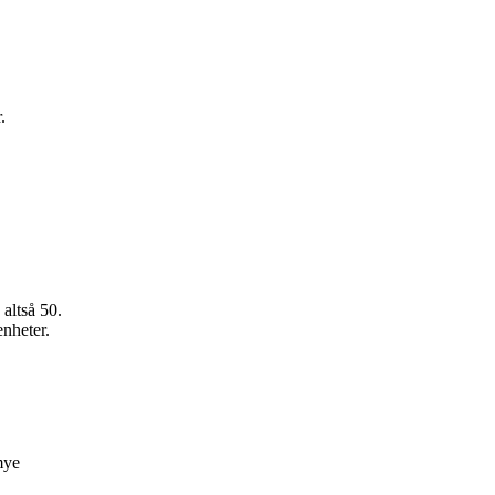
.
altså 50.
nheter.
mye