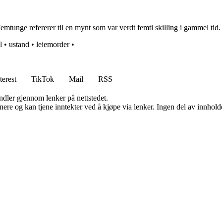
unge refererer til en mynt som var verdt femti skilling i gammel tid.
l
•
ustand
•
leiemorder
•
terest
TikTok
Mail
RSS
andler gjennom lenker på nettstedet.
re og kan tjene inntekter ved å kjøpe via lenker. Ingen del av innholdet