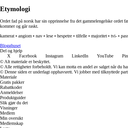
Etymologi
Ordet fad på norsk har sin opprinnelse fra det gammelengelske ordet fæt
kommer og går raskt.
kamerat
•
angiom
•
nav
•
lese
•
hespetre
•
tilfelle
•
majoritet
•
tvi-
•
pas
Blogghuset
Del og hjelp
X
Facebook
Instagram
LinkedIn
YouTube
Pin
© Alt materiale er beskyttet.
© Alle rettigheter forbeholdt. Vi kan motta en andel av salget når du h
© Denne siden er underlagt opphavsrett. Vi jobber med tilknyttede partne
Materiale
Gratis pakker
Rabattkoder
Anmeldelser
Produktguider
Slik gjør du det
Visninger
Medlem
Min oversikt
Medlemskap