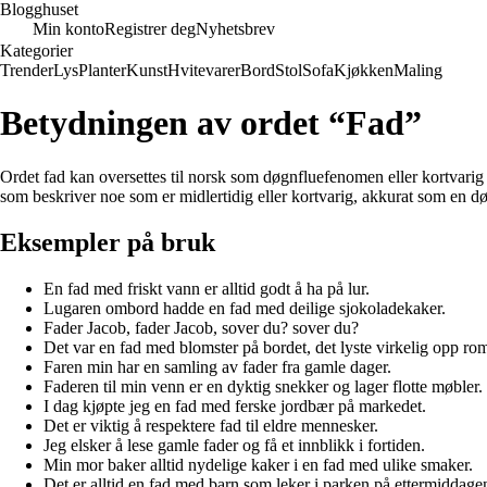
Blogghuset
Min konto
Registrer deg
Nyhetsbrev
Kategorier
Trender
Lys
Planter
Kunst
Hvitevarer
Bord
Stol
Sofa
Kjøkken
Maling
Betydningen av ordet “Fad”
Ordet fad kan oversettes til norsk som døgnfluefenomen eller kortvarig t
som beskriver noe som er midlertidig eller kortvarig, akkurat som en d
Eksempler på bruk
En fad med friskt vann er alltid godt å ha på lur.
Lugaren ombord hadde en fad med deilige sjokoladekaker.
Fader Jacob, fader Jacob, sover du? sover du?
Det var en fad med blomster på bordet, det lyste virkelig opp ro
Faren min har en samling av fader fra gamle dager.
Faderen til min venn er en dyktig snekker og lager flotte møbler.
I dag kjøpte jeg en fad med ferske jordbær på markedet.
Det er viktig å respektere fad til eldre mennesker.
Jeg elsker å lese gamle fader og få et innblikk i fortiden.
Min mor baker alltid nydelige kaker i en fad med ulike smaker.
Det er alltid en fad med barn som leker i parken på ettermiddage