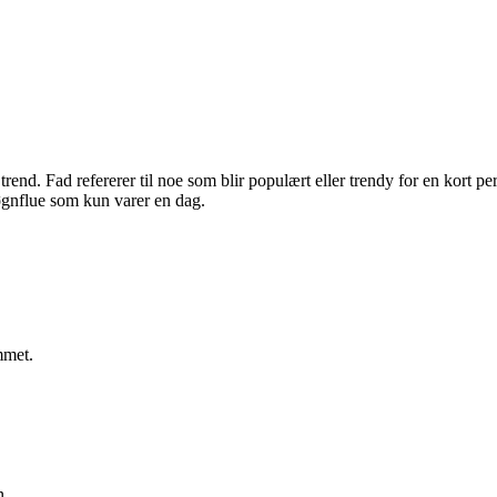
rend. Fad refererer til noe som blir populært eller trendy for en kort pe
øgnflue som kun varer en dag.
mmet.
n.