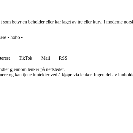
 som betyr en beholder eller kar laget av tre eller kurv. I moderne nors
sere
•
hoho
•
terest
TikTok
Mail
RSS
andler gjennom lenker på nettstedet.
re og kan tjene inntekter ved å kjøpe via lenker. Ingen del av innholdet