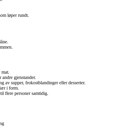
som løper rundt.
låne.
sammen.
v mat.
r andre gjenstander.
ng av supper, frokostblandinger eller desserter.
lær i form.
 til flere personer samtidig.
ing