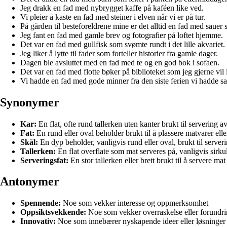
Jeg drakk en fad med nybrygget kaffe på kaféen like ved.
Vi pleier å kaste en fad med steiner i elven når vi er på tur.
På gården til besteforeldrene mine er det alltid en fad med sauer 
Jeg fant en fad med gamle brev og fotografier på loftet hjemme.
Det var en fad med gullfisk som svømte rundt i det lille akvariet.
Jeg liker å lytte til fader som forteller historier fra gamle dager.
Dagen ble avsluttet med en fad med te og en god bok i sofaen.
Det var en fad med flotte bøker på biblioteket som jeg gjerne vil 
Vi hadde en fad med gode minner fra den siste ferien vi hadde 
Synonymer
Kar:
En flat, ofte rund tallerken uten kanter brukt til servering a
Fat:
En rund eller oval beholder brukt til å plassere matvarer elle
Skål:
En dyp beholder, vanligvis rund eller oval, brukt til serveri
Tallerken:
En flat overflate som mat serveres på, vanligvis sirku
Serveringsfat:
En stor tallerken eller brett brukt til å servere mat
Antonymer
Spennende:
Noe som vekker interesse og oppmerksomhet
Oppsiktsvekkende:
Noe som vekker overraskelse eller forundr
Innovativ:
Noe som innebærer nyskapende ideer eller løsninger