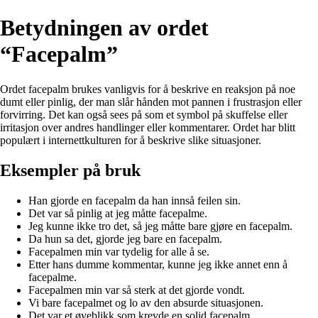
Betydningen av ordet
“Facepalm”
Ordet facepalm brukes vanligvis for å beskrive en reaksjon på noe
dumt eller pinlig, der man slår hånden mot pannen i frustrasjon eller
forvirring. Det kan også sees på som et symbol på skuffelse eller
irritasjon over andres handlinger eller kommentarer. Ordet har blitt
populært i internettkulturen for å beskrive slike situasjoner.
Eksempler på bruk
Han gjorde en facepalm da han innså feilen sin.
Det var så pinlig at jeg måtte facepalme.
Jeg kunne ikke tro det, så jeg måtte bare gjøre en facepalm.
Da hun sa det, gjorde jeg bare en facepalm.
Facepalmen min var tydelig for alle å se.
Etter hans dumme kommentar, kunne jeg ikke annet enn å
facepalme.
Facepalmen min var så sterk at det gjorde vondt.
Vi bare facepalmet og lo av den absurde situasjonen.
Det var et øyeblikk som krevde en solid facepalm.