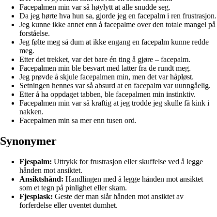
Facepalmen min var så høylytt at alle snudde seg.
Da jeg hørte hva hun sa, gjorde jeg en facepalm i ren frustrasjon.
Jeg kunne ikke annet enn å facepalme over den totale mangel på
forståelse.
Jeg følte meg så dum at ikke engang en facepalm kunne redde
meg.
Etter det trekket, var det bare én ting å gjøre – facepalm.
Facepalmen min ble besvart med latter fra de rundt meg.
Jeg prøvde å skjule facepalmen min, men det var håpløst.
Setningen hennes var så absurd at en facepalm var uunngåelig.
Etter å ha oppdaget tabben, ble facepalmen min instinktiv.
Facepalmen min var så kraftig at jeg trodde jeg skulle få kink i
nakken.
Facepalmen min sa mer enn tusen ord.
Synonymer
Fjespalm:
Uttrykk for frustrasjon eller skuffelse ved å legge
hånden mot ansiktet.
Ansiktshånd:
Handlingen med å legge hånden mot ansiktet
som et tegn på pinlighet eller skam.
Fjesplask:
Geste der man slår hånden mot ansiktet av
forferdelse eller uventet dumhet.