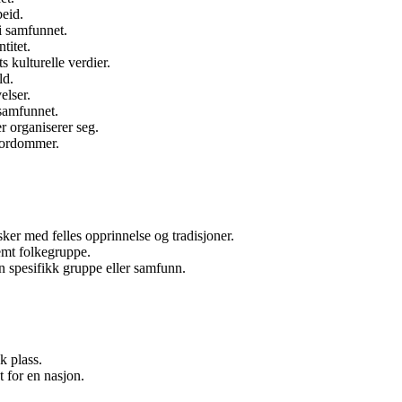
beid.
 i samfunnet.
titet.
 kulturelle verdier.
ld.
elser.
 samfunnet.
r organiserer seg.
 fordommer.
ker med felles opprinnelse og tradisjoner.
temt folkegruppe.
 en spesifikk gruppe eller samfunn.
k plass.
t for en nasjon.