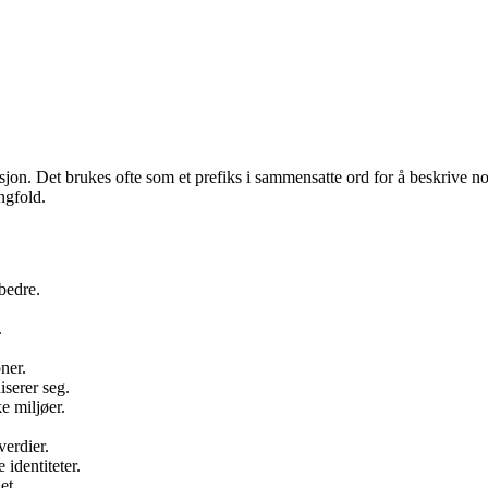
sjon. Det brukes ofte som et prefiks i sammensatte ord for å beskrive n
ngfold.
 bedre.
.
oner.
iserer seg.
e miljøer.
verdier.
identiteter.
et.