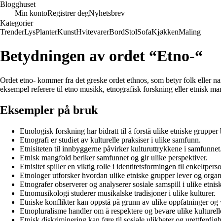
Blogghuset
Min konto
Registrer deg
Nyhetsbrev
Kategorier
Trender
Lys
Planter
Kunst
Hvitevarer
Bord
Stol
Sofa
Kjøkken
Maling
Betydningen av ordet “Etno-“
Ordet etno- kommer fra det greske ordet ethnos, som betyr folk eller na
eksempel referere til etno musikk, etnografisk forskning eller etnisk ma
Eksempler på bruk
Etnologisk forskning har bidratt til å forstå ulike etniske grupper
Etnografi er studiet av kulturelle praksiser i ulike samfunn.
Etnisiteten til innbyggerne påvirker kulturuttrykkene i samfunnet
Etnisk mangfold beriker samfunnet og gir ulike perspektiver.
Etnisitet spiller en viktig rolle i identitetsformingen til enkeltpers
Etnologer utforsker hvordan ulike etniske grupper lever og organ
Etnografer observerer og analyserer sosiale samspill i ulike etnisk
Etnomusikologi studerer musikalske tradisjoner i ulike kulturer.
Etniske konflikter kan oppstå på grunn av ulike oppfatninger og 
Etnopluralisme handler om å respektere og bevare ulike kulturelle 
Etnisk diskriminering kan føre til sosiale ulikheter og urettferdigh