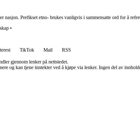
 nasjon. Prefikset etno- brukes vanligvis i sammensatte ord for å referere
skap
•
terest
TikTok
Mail
RSS
andler gjennom lenker på nettstedet.
re og kan tjene inntekter ved å kjøpe via lenker. Ingen del av innholdet