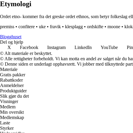
Etymologi
Ordet etno- kommer fra det greske ordet ethnos, som betyr folkeslag eller
premiss
•
confitere
•
uke
•
fravik
•
klesplagg
•
ordskifte
•
moone
•
klok
Blogghuset
Del og hjelp
X
Facebook
Instagram
LinkedIn
YouTube
Pin
© Alt materiale er beskyttet.
© Alle rettigheter forbeholdt. Vi kan motta en andel av salget når du h
© Denne siden er underlagt opphavsrett. Vi jobber med tilknyttede partne
Materiale
Gratis pakker
Rabattkoder
Anmeldelser
Produktguider
Slik gjør du det
Visninger
Medlem
Min oversikt
Medlemskap
Laste
Styrker