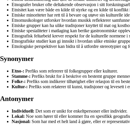
Etnografer bruker ofte deltakende observasjon i sitt forskningsar
Etnisitet kan være både en kilde til styrke og en kilde til konflikt
Etniske minoriteter har rett til å bevare og utøve sin kulturelle iden
Etnomusikologer utforsker hvordan musikk reflekterer samfunnets
Etniske grupper kan ha ulike tradisjoner knyttet til mat og kostho
Etniske spesialiteter i matlaging kan berike gastronomiske opplev
Etnografisk feltarbeid krever respekt for de kulturelle normene i
Etnografiske studier kan gi innsikt i hvordan ulike etniske gruppe
Etnologiske perspektiver kan bidra til å utfordre stereotypier og
Synonymer
Etno-:
Prefiks som refererer til folkegrupper eller kulturer.
Stamme-:
Prefiks brukt for å beskrive en bestemt gruppe mennes
Folke-:
Prefiks som indikerer tilhørighet eller relasjon til en bes
Kultur-:
Prefiks som relaterer til kunst, tradisjoner og levesett i
Antonymer
Individuell:
Det som er unikt for enkeltpersoner eller individer.
Lokal:
Noe som hører til eller kommer fra en spesifikk geografis
Nasjonal:
Som har med et helt land å gjøre, eller er representativ