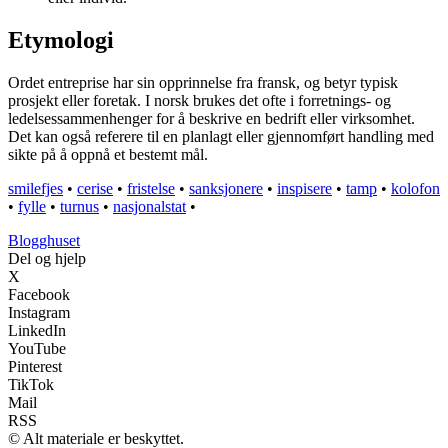
Etymologi
Ordet entreprise har sin opprinnelse fra fransk, og betyr typisk
prosjekt eller foretak. I norsk brukes det ofte i forretnings- og
ledelsessammenhenger for å beskrive en bedrift eller virksomhet.
Det kan også referere til en planlagt eller gjennomført handling med
sikte på å oppnå et bestemt mål.
smilefjes
•
cerise
•
fristelse
•
sanksjonere
•
inspisere
•
tamp
•
kolofon
•
fylle
•
turnus
•
nasjonalstat
•
Blogghuset
Del og hjelp
X
Facebook
Instagram
LinkedIn
YouTube
Pinterest
TikTok
Mail
RSS
© Alt materiale er beskyttet.