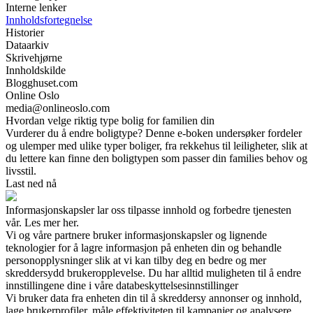
Interne lenker
Innholdsfortegnelse
Historier
Dataarkiv
Skrivehjørne
Innholdskilde
Blogghuset.com
Online Oslo
media@onlineoslo.com
Hvordan velge riktig type bolig for familien din
Vurderer du å endre boligtype? Denne e-boken undersøker fordeler
og ulemper med ulike typer boliger, fra rekkehus til leiligheter, slik at
du lettere kan finne den boligtypen som passer din families behov og
livsstil.
Last ned nå
Informasjonskapsler lar oss tilpasse innhold og forbedre tjenesten
vår. Les mer her.
Vi og våre partnere bruker informasjonskapsler og lignende
teknologier for å lagre informasjon på enheten din og behandle
personopplysninger slik at vi kan tilby deg en bedre og mer
skreddersydd brukeropplevelse. Du har alltid muligheten til å endre
innstillingene dine i våre databeskyttelsesinnstillinger
Vi bruker data fra enheten din til å skreddersy annonser og innhold,
lage brukerprofiler, måle effektiviteten til kampanjer og analysere