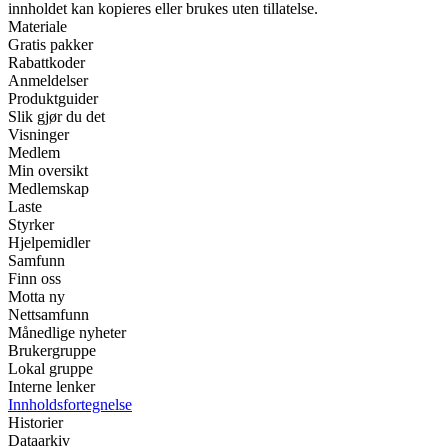
innholdet kan kopieres eller brukes uten tillatelse.
Materiale
Gratis pakker
Rabattkoder
Anmeldelser
Produktguider
Slik gjør du det
Visninger
Medlem
Min oversikt
Medlemskap
Laste
Styrker
Hjelpemidler
Samfunn
Finn oss
Motta ny
Nettsamfunn
Månedlige nyheter
Brukergruppe
Lokal gruppe
Interne lenker
Innholdsfortegnelse
Historier
Dataarkiv