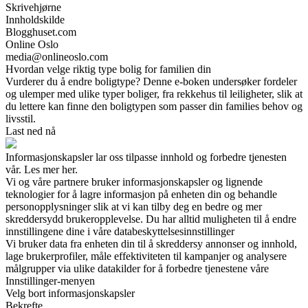
Skrivehjørne
Innholdskilde
Blogghuset.com
Online Oslo
media@onlineoslo.com
Hvordan velge riktig type bolig for familien din
Vurderer du å endre boligtype? Denne e-boken undersøker fordeler
og ulemper med ulike typer boliger, fra rekkehus til leiligheter, slik at
du lettere kan finne den boligtypen som passer din families behov og
livsstil.
Last ned nå
Informasjonskapsler lar oss tilpasse innhold og forbedre tjenesten
vår. Les mer her.
Vi og våre partnere bruker informasjonskapsler og lignende
teknologier for å lagre informasjon på enheten din og behandle
personopplysninger slik at vi kan tilby deg en bedre og mer
skreddersydd brukeropplevelse. Du har alltid muligheten til å endre
innstillingene dine i våre databeskyttelsesinnstillinger
Vi bruker data fra enheten din til å skreddersy annonser og innhold,
lage brukerprofiler, måle effektiviteten til kampanjer og analysere
målgrupper via ulike datakilder for å forbedre tjenestene våre
Innstillinger-menyen
Velg bort informasjonskapsler
Bekrefte