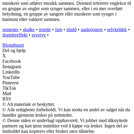
musikere som utfører musikk sammen. Dermed refererer englekor til
en gruppe av engler som synger sammen, eller i en mer overført
betydning, en gruppe av sangere eller musikere som synger i
harmoni eller vakkert sammen.
semester
•
skalke
•
resette
•
fam
•
sludd
•
sanksjonere
•
selvkritikk
•
dopplereffekt
•
erverve
•
Blogghuset
Del og hjelp
X
Facebook
Instagram
LinkedIn
YouTube
Pinterest
TikTok
Mail
RSS
© Alt materiale er beskyttet.
© Alle rettigheter forbeholdt. Vi kan motta en andel av salget når du
handler gjennom lenker på nettstedet.
© Denne siden er underlagt opphavsrett. Vi jobber med tilknyttede
partnere og kan tjene inntekter ved å kjøpe via lenker. Ingen del av
innholdet kan kopieres eller brukes uten tillatelse.