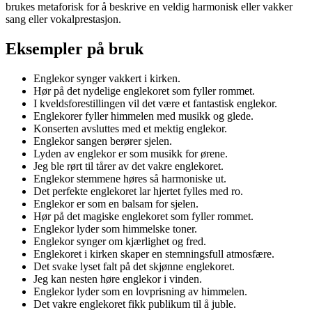
brukes metaforisk for å beskrive en veldig harmonisk eller vakker
sang eller vokalprestasjon.
Eksempler på bruk
Englekor synger vakkert i kirken.
Hør på det nydelige englekoret som fyller rommet.
I kveldsforestillingen vil det være et fantastisk englekor.
Englekorer fyller himmelen med musikk og glede.
Konserten avsluttes med et mektig englekor.
Englekor sangen berører sjelen.
Lyden av englekor er som musikk for ørene.
Jeg ble rørt til tårer av det vakre englekoret.
Englekor stemmene høres så harmoniske ut.
Det perfekte englekoret lar hjertet fylles med ro.
Englekor er som en balsam for sjelen.
Hør på det magiske englekoret som fyller rommet.
Englekor lyder som himmelske toner.
Englekor synger om kjærlighet og fred.
Englekoret i kirken skaper en stemningsfull atmosfære.
Det svake lyset falt på det skjønne englekoret.
Jeg kan nesten høre englekor i vinden.
Englekor lyder som en lovprisning av himmelen.
Det vakre englekoret fikk publikum til å juble.