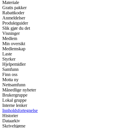
Materiale
Gratis pakker
Rabattkoder
Anmeldelser
Produktguider
Slik gjør du det
Visninger
Medlem
Min oversikt
Medlemskap
Laste
Styrker
Hjelpemidler
Samfunn
Finn oss
Motta ny
Nettsamfunn
Månedlige nyheter
Brukergruppe
Lokal gruppe
Interne lenker
Innholdsfortegnelse
Historier
Dataarkiv
Skrivehjørne