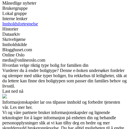
Månedlige nyheter
Brukergruppe
Lokal gruppe
Interne lenker
Innholdsfortegnelse
Historier
Dataarkiv
Skrivehjørne
Innholdskilde
Blogghuset.com
Online Oslo
media@onlineoslo.com
Hvordan velge riktig type bolig for familien din
Vurderer du å endre boligtype? Denne e-boken undersøker fordeler
og ulemper med ulike typer boliger, fra rekkehus til leiligheter, slik at
du lettere kan finne den boligtypen som passer din families behov og
livsstil.
Last ned nå
Informasjonskapsler lar oss tilpasse innhold og forbedre tjenesten
vår. Les mer her.
Vi og våre partnere bruker informasjonskapsler og lignende
teknologier for å lagre informasjon på enheten din og behandle
personopplysninger slik at vi kan tilby deg en bedre og mer
skreddersydd brukeropplevelse. Du har alltid muligheten til å endre