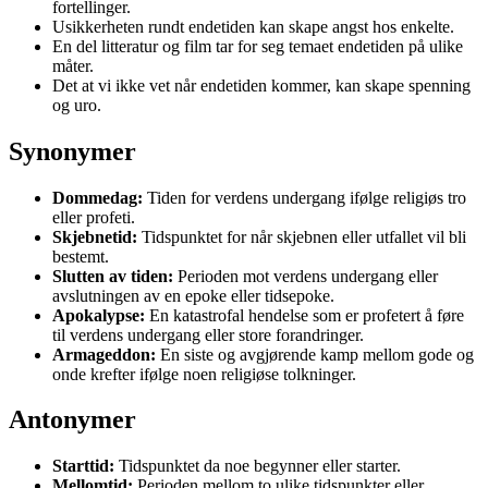
fortellinger.
Usikkerheten rundt endetiden kan skape angst hos enkelte.
En del litteratur og film tar for seg temaet endetiden på ulike
måter.
Det at vi ikke vet når endetiden kommer, kan skape spenning
og uro.
Synonymer
Dommedag:
Tiden for verdens undergang ifølge religiøs tro
eller profeti.
Skjebnetid:
Tidspunktet for når skjebnen eller utfallet vil bli
bestemt.
Slutten av tiden:
Perioden mot verdens undergang eller
avslutningen av en epoke eller tidsepoke.
Apokalypse:
En katastrofal hendelse som er profetert å føre
til verdens undergang eller store forandringer.
Armageddon:
En siste og avgjørende kamp mellom gode og
onde krefter ifølge noen religiøse tolkninger.
Antonymer
Starttid:
Tidspunktet da noe begynner eller starter.
Mellomtid:
Perioden mellom to ulike tidspunkter eller