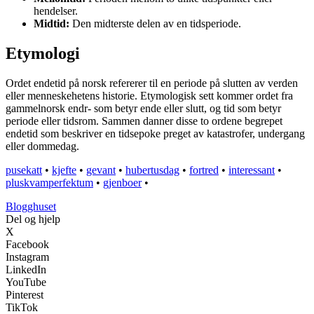
hendelser.
Midtid:
Den midterste delen av en tidsperiode.
Etymologi
Ordet endetid på norsk refererer til en periode på slutten av verden
eller menneskehetens historie. Etymologisk sett kommer ordet fra
gammelnorsk endr- som betyr ende eller slutt, og tid som betyr
periode eller tidsrom. Sammen danner disse to ordene begrepet
endetid som beskriver en tidsepoke preget av katastrofer, undergang
eller dommedag.
pusekatt
•
kjefte
•
gevant
•
hubertusdag
•
fortred
•
interessant
•
pluskvamperfektum
•
gjenboer
•
Blogghuset
Del og hjelp
X
Facebook
Instagram
LinkedIn
YouTube
Pinterest
TikTok