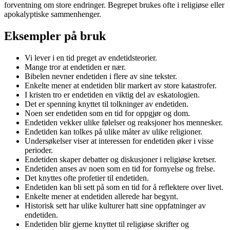
forventning om store endringer. Begrepet brukes ofte i religiøse eller
apokalyptiske sammenhenger.
Eksempler på bruk
Vi lever i en tid preget av endetidsteorier.
Mange tror at endetiden er nær.
Bibelen nevner endetiden i flere av sine tekster.
Enkelte mener at endetiden blir markert av store katastrofer.
I kristen tro er endetiden en viktig del av eskatologien.
Det er spenning knyttet til tolkninger av endetiden.
Noen ser endetiden som en tid for oppgjør og dom.
Endetiden vekker ulike følelser og reaksjoner hos mennesker.
Endetiden kan tolkes på ulike måter av ulike religioner.
Undersøkelser viser at interessen for endetiden øker i visse
perioder.
Endetiden skaper debatter og diskusjoner i religiøse kretser.
Endetiden anses av noen som en tid for fornyelse og frelse.
Det knyttes ofte profetier til endetiden.
Endetiden kan bli sett på som en tid for å reflektere over livet.
Enkelte mener at endetiden allerede har begynt.
Historisk sett har ulike kulturer hatt sine oppfatninger av
endetiden.
Endetiden blir gjerne knyttet til religiøse skrifter og