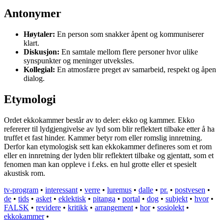
Antonymer
Høytaler:
En person som snakker åpent og kommuniserer
klart.
Diskusjon:
En samtale mellom flere personer hvor ulike
synspunkter og meninger utveksles.
Kollegial:
En atmosfære preget av samarbeid, respekt og åpen
dialog.
Etymologi
Ordet ekkokammer består av to deler: ekko og kammer. Ekko
refererer til lydgjengivelse av lyd som blir reflektert tilbake etter å ha
truffet et fast hinder. Kammer betyr rom eller romslig innretning.
Derfor kan etymologisk sett kan ekkokammer defineres som et rom
eller en innretning der lyden blir reflektert tilbake og gjentatt, som et
fenomen man kan oppleve i f.eks. en hul grotte eller et spesielt
akustisk rom.
tv-program
•
interessant
•
verre
•
luremus
•
dalle
•
pr.
•
postvesen
•
de
•
tids
•
asket
•
eklektisk
•
pitanga
•
portal
•
dog
•
subjekt
•
hvor
•
FALSK
•
revidere
•
kritikk
•
arrangement
•
hor
•
sosiolekt
•
ekkokammer
•