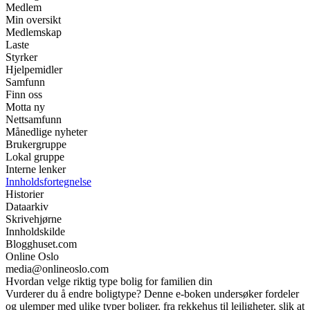
Medlem
Min oversikt
Medlemskap
Laste
Styrker
Hjelpemidler
Samfunn
Finn oss
Motta ny
Nettsamfunn
Månedlige nyheter
Brukergruppe
Lokal gruppe
Interne lenker
Innholdsfortegnelse
Historier
Dataarkiv
Skrivehjørne
Innholdskilde
Blogghuset.com
Online Oslo
media@onlineoslo.com
Hvordan velge riktig type bolig for familien din
Vurderer du å endre boligtype? Denne e-boken undersøker fordeler
og ulemper med ulike typer boliger, fra rekkehus til leiligheter, slik at