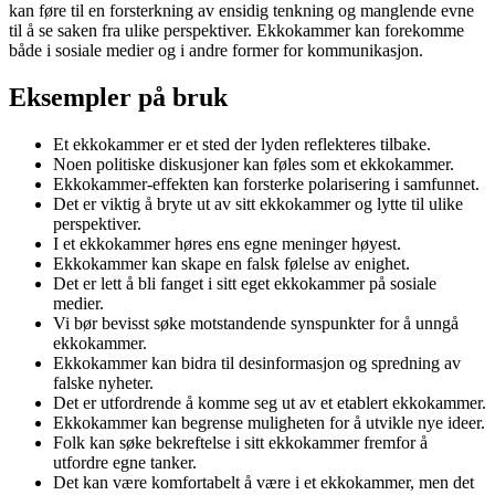
kan føre til en forsterkning av ensidig tenkning og manglende evne
til å se saken fra ulike perspektiver. Ekkokammer kan forekomme
både i sosiale medier og i andre former for kommunikasjon.
Eksempler på bruk
Et ekkokammer er et sted der lyden reflekteres tilbake.
Noen politiske diskusjoner kan føles som et ekkokammer.
Ekkokammer-effekten kan forsterke polarisering i samfunnet.
Det er viktig å bryte ut av sitt ekkokammer og lytte til ulike
perspektiver.
I et ekkokammer høres ens egne meninger høyest.
Ekkokammer kan skape en falsk følelse av enighet.
Det er lett å bli fanget i sitt eget ekkokammer på sosiale
medier.
Vi bør bevisst søke motstandende synspunkter for å unngå
ekkokammer.
Ekkokammer kan bidra til desinformasjon og spredning av
falske nyheter.
Det er utfordrende å komme seg ut av et etablert ekkokammer.
Ekkokammer kan begrense muligheten for å utvikle nye ideer.
Folk kan søke bekreftelse i sitt ekkokammer fremfor å
utfordre egne tanker.
Det kan være komfortabelt å være i et ekkokammer, men det