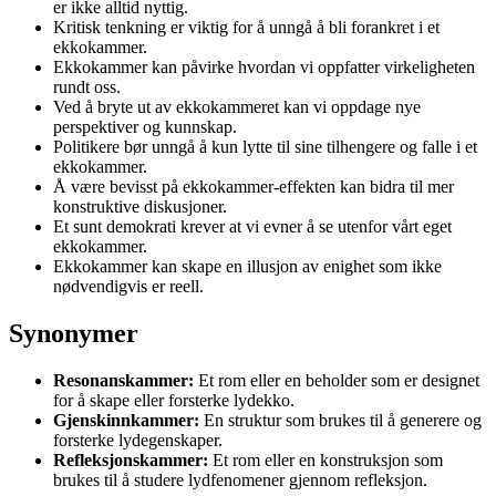
er ikke alltid nyttig.
Kritisk tenkning er viktig for å unngå å bli forankret i et
ekkokammer.
Ekkokammer kan påvirke hvordan vi oppfatter virkeligheten
rundt oss.
Ved å bryte ut av ekkokammeret kan vi oppdage nye
perspektiver og kunnskap.
Politikere bør unngå å kun lytte til sine tilhengere og falle i et
ekkokammer.
Å være bevisst på ekkokammer-effekten kan bidra til mer
konstruktive diskusjoner.
Et sunt demokrati krever at vi evner å se utenfor vårt eget
ekkokammer.
Ekkokammer kan skape en illusjon av enighet som ikke
nødvendigvis er reell.
Synonymer
Resonanskammer:
Et rom eller en beholder som er designet
for å skape eller forsterke lydekko.
Gjenskinnkammer:
En struktur som brukes til å generere og
forsterke lydegenskaper.
Refleksjonskammer:
Et rom eller en konstruksjon som
brukes til å studere lydfenomener gjennom refleksjon.