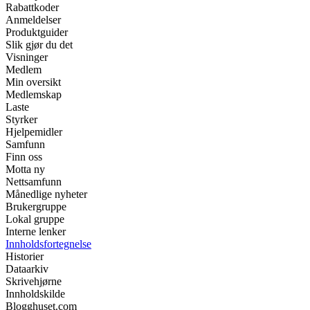
Rabattkoder
Anmeldelser
Produktguider
Slik gjør du det
Visninger
Medlem
Min oversikt
Medlemskap
Laste
Styrker
Hjelpemidler
Samfunn
Finn oss
Motta ny
Nettsamfunn
Månedlige nyheter
Brukergruppe
Lokal gruppe
Interne lenker
Innholdsfortegnelse
Historier
Dataarkiv
Skrivehjørne
Innholdskilde
Blogghuset.com