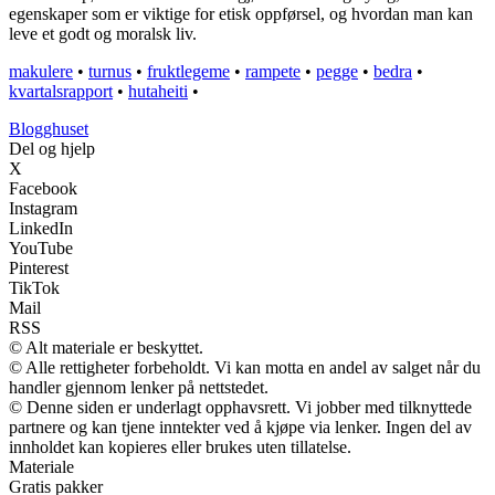
egenskaper som er viktige for etisk oppførsel, og hvordan man kan
leve et godt og moralsk liv.
makulere
•
turnus
•
fruktlegeme
•
rampete
•
pegge
•
bedra
•
kvartalsrapport
•
hutaheiti
•
Blogghuset
Del og hjelp
X
Facebook
Instagram
LinkedIn
YouTube
Pinterest
TikTok
Mail
RSS
© Alt materiale er beskyttet.
© Alle rettigheter forbeholdt. Vi kan motta en andel av salget når du
handler gjennom lenker på nettstedet.
© Denne siden er underlagt opphavsrett. Vi jobber med tilknyttede
partnere og kan tjene inntekter ved å kjøpe via lenker. Ingen del av
innholdet kan kopieres eller brukes uten tillatelse.
Materiale
Gratis pakker