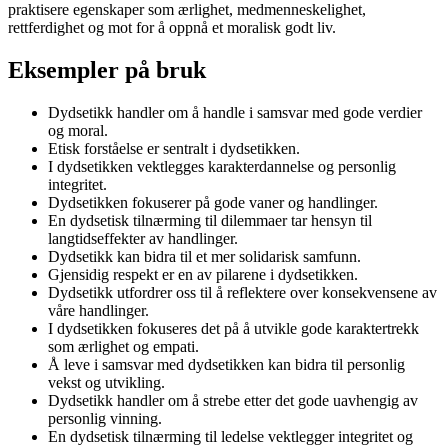
praktisere egenskaper som ærlighet, medmenneskelighet,
rettferdighet og mot for å oppnå et moralisk godt liv.
Eksempler på bruk
Dydsetikk handler om å handle i samsvar med gode verdier
og moral.
Etisk forståelse er sentralt i dydsetikken.
I dydsetikken vektlegges karakterdannelse og personlig
integritet.
Dydsetikken fokuserer på gode vaner og handlinger.
En dydsetisk tilnærming til dilemmaer tar hensyn til
langtidseffekter av handlinger.
Dydsetikk kan bidra til et mer solidarisk samfunn.
Gjensidig respekt er en av pilarene i dydsetikken.
Dydsetikk utfordrer oss til å reflektere over konsekvensene av
våre handlinger.
I dydsetikken fokuseres det på å utvikle gode karaktertrekk
som ærlighet og empati.
Å leve i samsvar med dydsetikken kan bidra til personlig
vekst og utvikling.
Dydsetikk handler om å strebe etter det gode uavhengig av
personlig vinning.
En dydsetisk tilnærming til ledelse vektlegger integritet og