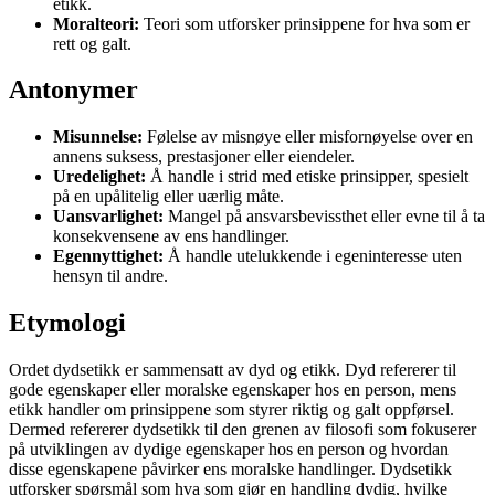
etikk.
Moralteori:
Teori som utforsker prinsippene for hva som er
rett og galt.
Antonymer
Misunnelse:
Følelse av misnøye eller misfornøyelse over en
annens suksess, prestasjoner eller eiendeler.
Uredelighet:
Å handle i strid med etiske prinsipper, spesielt
på en upålitelig eller uærlig måte.
Uansvarlighet:
Mangel på ansvarsbevissthet eller evne til å ta
konsekvensene av ens handlinger.
Egennyttighet:
Å handle utelukkende i egeninteresse uten
hensyn til andre.
Etymologi
Ordet dydsetikk er sammensatt av dyd og etikk. Dyd refererer til
gode egenskaper eller moralske egenskaper hos en person, mens
etikk handler om prinsippene som styrer riktig og galt oppførsel.
Dermed refererer dydsetikk til den grenen av filosofi som fokuserer
på utviklingen av dydige egenskaper hos en person og hvordan
disse egenskapene påvirker ens moralske handlinger. Dydsetikk
utforsker spørsmål som hva som gjør en handling dydig, hvilke