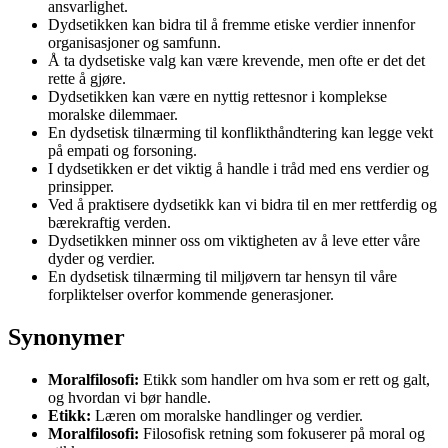
ansvarlighet.
Dydsetikken kan bidra til å fremme etiske verdier innenfor
organisasjoner og samfunn.
Å ta dydsetiske valg kan være krevende, men ofte er det det
rette å gjøre.
Dydsetikken kan være en nyttig rettesnor i komplekse
moralske dilemmaer.
En dydsetisk tilnærming til konflikthåndtering kan legge vekt
på empati og forsoning.
I dydsetikken er det viktig å handle i tråd med ens verdier og
prinsipper.
Ved å praktisere dydsetikk kan vi bidra til en mer rettferdig og
bærekraftig verden.
Dydsetikken minner oss om viktigheten av å leve etter våre
dyder og verdier.
En dydsetisk tilnærming til miljøvern tar hensyn til våre
forpliktelser overfor kommende generasjoner.
Synonymer
Moralfilosofi:
Etikk som handler om hva som er rett og galt,
og hvordan vi bør handle.
Etikk:
Læren om moralske handlinger og verdier.
Moralfilosofi:
Filosofisk retning som fokuserer på moral og