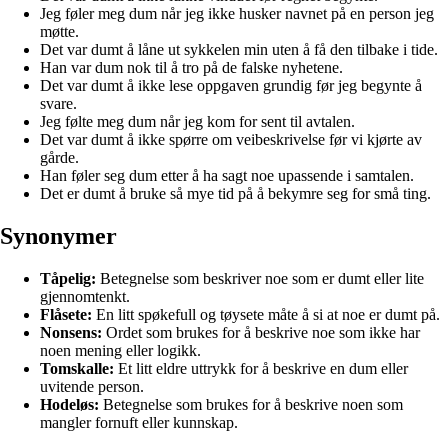
Jeg føler meg dum når jeg ikke husker navnet på en person jeg
møtte.
Det var dumt å låne ut sykkelen min uten å få den tilbake i tide.
Han var dum nok til å tro på de falske nyhetene.
Det var dumt å ikke lese oppgaven grundig før jeg begynte å
svare.
Jeg følte meg dum når jeg kom for sent til avtalen.
Det var dumt å ikke spørre om veibeskrivelse før vi kjørte av
gårde.
Han føler seg dum etter å ha sagt noe upassende i samtalen.
Det er dumt å bruke så mye tid på å bekymre seg for små ting.
Synonymer
Tåpelig:
Betegnelse som beskriver noe som er dumt eller lite
gjennomtenkt.
Flåsete:
En litt spøkefull og tøysete måte å si at noe er dumt på.
Nonsens:
Ordet som brukes for å beskrive noe som ikke har
noen mening eller logikk.
Tomskalle:
Et litt eldre uttrykk for å beskrive en dum eller
uvitende person.
Hodeløs:
Betegnelse som brukes for å beskrive noen som
mangler fornuft eller kunnskap.