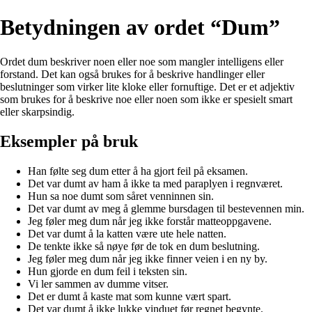
Betydningen av ordet “Dum”
Ordet dum beskriver noen eller noe som mangler intelligens eller
forstand. Det kan også brukes for å beskrive handlinger eller
beslutninger som virker lite kloke eller fornuftige. Det er et adjektiv
som brukes for å beskrive noe eller noen som ikke er spesielt smart
eller skarpsindig.
Eksempler på bruk
Han følte seg dum etter å ha gjort feil på eksamen.
Det var dumt av ham å ikke ta med paraplyen i regnværet.
Hun sa noe dumt som såret venninnen sin.
Det var dumt av meg å glemme bursdagen til bestevennen min.
Jeg føler meg dum når jeg ikke forstår matteoppgavene.
Det var dumt å la katten være ute hele natten.
De tenkte ikke så nøye før de tok en dum beslutning.
Jeg føler meg dum når jeg ikke finner veien i en ny by.
Hun gjorde en dum feil i teksten sin.
Vi ler sammen av dumme vitser.
Det er dumt å kaste mat som kunne vært spart.
Det var dumt å ikke lukke vinduet før regnet begynte.