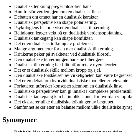
Dualistisk tenkning preger filosofien hans.
Hun forstår verden gjennom en dualistisk linse.
Debatten om emnet har en dualistisk karakter.
Dualistisk perspektiv kan skape polarisering.
Psykologiens historie viser en dualistisk tilnærming.
Religionen legger vekt på en dualistisk verdensoppfatning.
Dualistisk tankegang kan skape konflikter.
Det er en dualistisk tolkning av problemet.
Mange argumenterer for en mer dualistisk tilnærming.
Kritikerne peker på svakheter ved dualistisk filosofi.
Den dualistiske tilnærmingen har sine tilhengere.
Dualistisk tilnærming har blitt utfordret av nyere teorier.
Det er et dualistisk skille mellom kropp og sjel.
Den dualistiske forståelsen av virkeligheten kan være begrenset
Det er en debatt om hvorvidt dualistiske modeller er relevante 
Forfatteren utforsker konseptet gjennom en dualistisk linse.
Dualistiske perspektiver kan gi innsikt i komplekse problemstill
Dualistisk tankegang kan ha implikasjoner for hvordan vi oppfa
Det eksisterer ulike dualistiske tolkninger av begrepet.
Samfunnet søker etter en balanse mellom ulike dualistiske syns
Synonymer