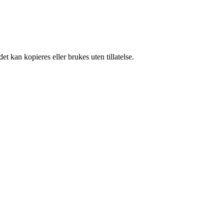
t kan kopieres eller brukes uten tillatelse.