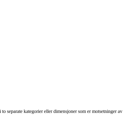
tt i to separate kategorier eller dimensjoner som er motsetninger av