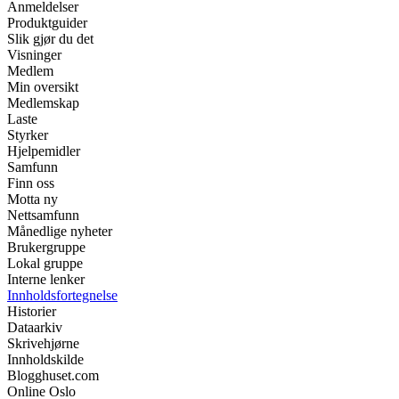
Anmeldelser
Produktguider
Slik gjør du det
Visninger
Medlem
Min oversikt
Medlemskap
Laste
Styrker
Hjelpemidler
Samfunn
Finn oss
Motta ny
Nettsamfunn
Månedlige nyheter
Brukergruppe
Lokal gruppe
Interne lenker
Innholdsfortegnelse
Historier
Dataarkiv
Skrivehjørne
Innholdskilde
Blogghuset.com
Online Oslo