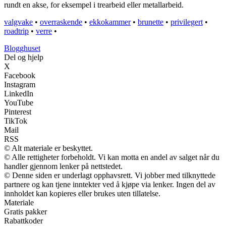
rundt en akse, for eksempel i trearbeid eller metallarbeid.
valgvake
•
overraskende
•
ekkokammer
•
brunette
•
privilegert
•
roadtrip
•
verre
•
Blogghuset
Del og hjelp
X
Facebook
Instagram
LinkedIn
YouTube
Pinterest
TikTok
Mail
RSS
© Alt materiale er beskyttet.
© Alle rettigheter forbeholdt. Vi kan motta en andel av salget når du
handler gjennom lenker på nettstedet.
© Denne siden er underlagt opphavsrett. Vi jobber med tilknyttede
partnere og kan tjene inntekter ved å kjøpe via lenker. Ingen del av
innholdet kan kopieres eller brukes uten tillatelse.
Materiale
Gratis pakker
Rabattkoder