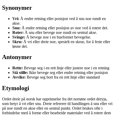
Synonymer
Vri:
Å endre retning eller posisjon ved å snu noe rundt en
akse.
Snu:
Å endre retning eller posisjon av noe ved å rotere det.
Roter:
Å snu eller bevege noe rundt en sentral akse.
Svinge:
Å bevege noe i en bueformet bevegelse.
Skru:
Å vri eller dreie noe, spesielt en skrue, for å feste eller
løsne det.
Antonymer
Rette:
Bevege seg i en rett linje eller justere noe i en retning
Stå stille:
Ikke bevege seg eller endre retning eller posisjon
Avvike:
Bevege seg bort fra en rett linje eller standard
Etymologi
Ordet dreie på norsk har opprinnelse fra det norrøne ordet dreyja,
som betyr å vri eller snu. Dreie refererer til handlingen å snu eller vri
på noe rundt en akse eller en sentral punkt. Ordet brukes ofte i
forbindelse med å forme eller bearbeide materialer ved å rotere dem