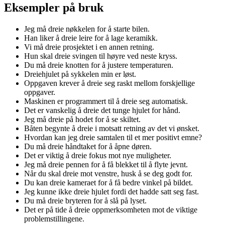
Eksempler på bruk
Jeg må dreie nøkkelen for å starte bilen.
Han liker å dreie leire for å lage keramikk.
Vi må dreie prosjektet i en annen retning.
Hun skal dreie svingen til høyre ved neste kryss.
Du må dreie knotten for å justere temperaturen.
Dreiehjulet på sykkelen min er løst.
Oppgaven krever å dreie seg raskt mellom forskjellige
oppgaver.
Maskinen er programmert til å dreie seg automatisk.
Det er vanskelig å dreie det tunge hjulet for hånd.
Jeg må dreie på hodet for å se skiltet.
Båten begynte å dreie i motsatt retning av det vi ønsket.
Hvordan kan jeg dreie samtalen til et mer positivt emne?
Du må dreie håndtaket for å åpne døren.
Det er viktig å dreie fokus mot nye muligheter.
Jeg må dreie pennen for å få blekket til å flyte jevnt.
Når du skal dreie mot venstre, husk å se deg godt for.
Du kan dreie kameraet for å få bedre vinkel på bildet.
Jeg kunne ikke dreie hjulet fordi det hadde satt seg fast.
Du må dreie bryteren for å slå på lyset.
Det er på tide å dreie oppmerksomheten mot de viktige
problemstillingene.