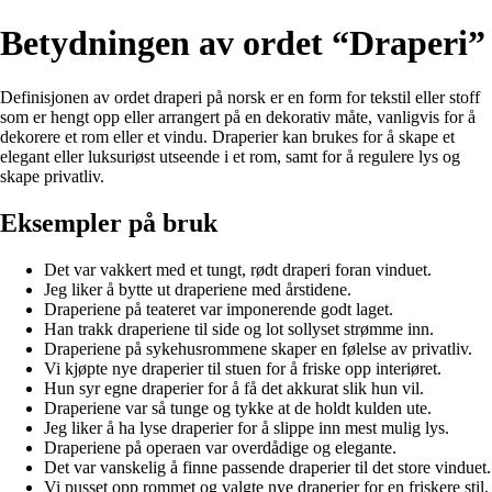
Betydningen av ordet “Draperi”
Definisjonen av ordet draperi på norsk er en form for tekstil eller stoff
som er hengt opp eller arrangert på en dekorativ måte, vanligvis for å
dekorere et rom eller et vindu. Draperier kan brukes for å skape et
elegant eller luksuriøst utseende i et rom, samt for å regulere lys og
skape privatliv.
Eksempler på bruk
Det var vakkert med et tungt, rødt draperi foran vinduet.
Jeg liker å bytte ut draperiene med årstidene.
Draperiene på teateret var imponerende godt laget.
Han trakk draperiene til side og lot sollyset strømme inn.
Draperiene på sykehusrommene skaper en følelse av privatliv.
Vi kjøpte nye draperier til stuen for å friske opp interiøret.
Hun syr egne draperier for å få det akkurat slik hun vil.
Draperiene var så tunge og tykke at de holdt kulden ute.
Jeg liker å ha lyse draperier for å slippe inn mest mulig lys.
Draperiene på operaen var overdådige og elegante.
Det var vanskelig å finne passende draperier til det store vinduet.
Vi pusset opp rommet og valgte nye draperier for en friskere stil.