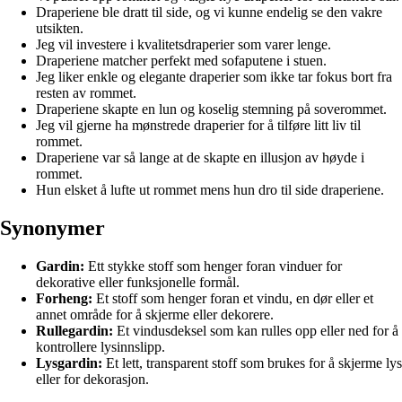
Draperiene ble dratt til side, og vi kunne endelig se den vakre
utsikten.
Jeg vil investere i kvalitetsdraperier som varer lenge.
Draperiene matcher perfekt med sofaputene i stuen.
Jeg liker enkle og elegante draperier som ikke tar fokus bort fra
resten av rommet.
Draperiene skapte en lun og koselig stemning på soverommet.
Jeg vil gjerne ha mønstrede draperier for å tilføre litt liv til
rommet.
Draperiene var så lange at de skapte en illusjon av høyde i
rommet.
Hun elsket å lufte ut rommet mens hun dro til side draperiene.
Synonymer
Gardin:
Ett stykke stoff som henger foran vinduer for
dekorative eller funksjonelle formål.
Forheng:
Et stoff som henger foran et vindu, en dør eller et
annet område for å skjerme eller dekorere.
Rullegardin:
Et vindusdeksel som kan rulles opp eller ned for å
kontrollere lysinnslipp.
Lysgardin:
Et lett, transparent stoff som brukes for å skjerme lys
eller for dekorasjon.