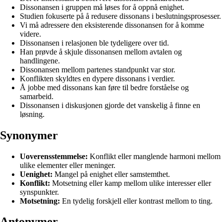
Dissonansen i gruppen må løses for å oppnå enighet.
Studien fokuserte på å redusere dissonans i beslutningsprosesser.
Vi må adressere den eksisterende dissonansen for å komme
videre.
Dissonansen i relasjonen ble tydeligere over tid.
Han prøvde å skjule dissonansen mellom avtalen og
handlingene.
Dissonansen mellom partenes standpunkt var stor.
Konflikten skyldtes en dypere dissonans i verdier.
Å jobbe med dissonans kan føre til bedre forståelse og
samarbeid.
Dissonansen i diskusjonen gjorde det vanskelig å finne en
løsning.
Synonymer
Uoverensstemmelse:
Konflikt eller manglende harmoni mellom
ulike elementer eller meninger.
Uenighet:
Mangel på enighet eller samstemthet.
Konflikt:
Motsetning eller kamp mellom ulike interesser eller
synspunkter.
Motsetning:
En tydelig forskjell eller kontrast mellom to ting.
Antonymer