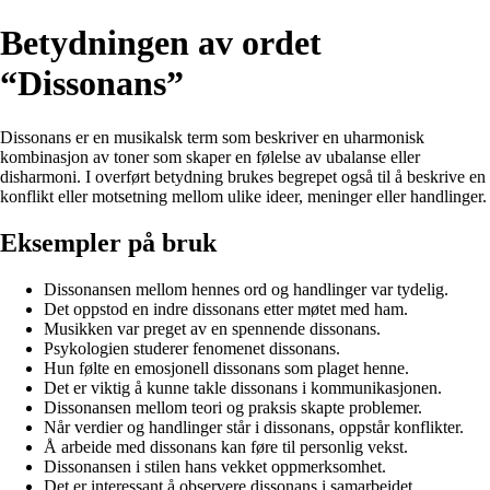
Betydningen av ordet
“Dissonans”
Dissonans er en musikalsk term som beskriver en uharmonisk
kombinasjon av toner som skaper en følelse av ubalanse eller
disharmoni. I overført betydning brukes begrepet også til å beskrive en
konflikt eller motsetning mellom ulike ideer, meninger eller handlinger.
Eksempler på bruk
Dissonansen mellom hennes ord og handlinger var tydelig.
Det oppstod en indre dissonans etter møtet med ham.
Musikken var preget av en spennende dissonans.
Psykologien studerer fenomenet dissonans.
Hun følte en emosjonell dissonans som plaget henne.
Det er viktig å kunne takle dissonans i kommunikasjonen.
Dissonansen mellom teori og praksis skapte problemer.
Når verdier og handlinger står i dissonans, oppstår konflikter.
Å arbeide med dissonans kan føre til personlig vekst.
Dissonansen i stilen hans vekket oppmerksomhet.
Det er interessant å observere dissonans i samarbeidet.