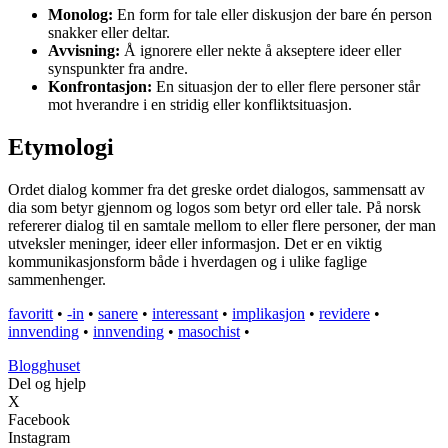
Monolog:
En form for tale eller diskusjon der bare én person
snakker eller deltar.
Avvisning:
Å ignorere eller nekte å akseptere ideer eller
synspunkter fra andre.
Konfrontasjon:
En situasjon der to eller flere personer står
mot hverandre i en stridig eller konfliktsituasjon.
Etymologi
Ordet dialog kommer fra det greske ordet dialogos, sammensatt av
dia som betyr gjennom og logos som betyr ord eller tale. På norsk
refererer dialog til en samtale mellom to eller flere personer, der man
utveksler meninger, ideer eller informasjon. Det er en viktig
kommunikasjonsform både i hverdagen og i ulike faglige
sammenhenger.
favoritt
•
-in
•
sanere
•
interessant
•
implikasjon
•
revidere
•
innvending
•
innvending
•
masochist
•
Blogghuset
Del og hjelp
X
Facebook
Instagram