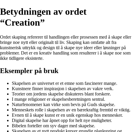
Betydningen av ordet
“Creation”
Ordet skaping refererer til handlingen eller prosessen med å skape eller
bringe noe nytt eller originalt til liv. Skaping kan omfatte alt fra
kunstnerisk uttrykk og design til å skape nye ideer eller løsninger på
problemer. Det er en kreativ handling som resulterer i å skape noe som
ikke tidligere eksisterte.
Eksempler på bruk
Skapelsen av universet er et emne som fascinerer mange.
Kunstnere finner inspirasjon i skapelsen av vakre verk.
Teorier om jordens skapelse diskuteres blant forskere.
I mange religioner er skapelsesberetningen sentral.
Naturfenomener kan virke som bevis på Guds skapelse.
Menneskets rolle i skapelsen av en bærekraftig fremtid er viktig.
Evnen til å skape kunst er en unik egenskap hos mennesker.
Digital skapelse har åpnet opp for helt nye muligheter.
Bibelen forteller om syv dager med skapelse.
Skapelsen av et nytt produkt krever grundig planlegging og