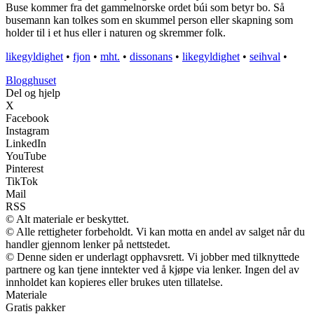
Buse kommer fra det gammelnorske ordet búi som betyr bo. Så
busemann kan tolkes som en skummel person eller skapning som
holder til i et hus eller i naturen og skremmer folk.
likegyldighet
•
fjon
•
mht.
•
dissonans
•
likegyldighet
•
seihval
•
Blogghuset
Del og hjelp
X
Facebook
Instagram
LinkedIn
YouTube
Pinterest
TikTok
Mail
RSS
© Alt materiale er beskyttet.
© Alle rettigheter forbeholdt. Vi kan motta en andel av salget når du
handler gjennom lenker på nettstedet.
© Denne siden er underlagt opphavsrett. Vi jobber med tilknyttede
partnere og kan tjene inntekter ved å kjøpe via lenker. Ingen del av
innholdet kan kopieres eller brukes uten tillatelse.
Materiale
Gratis pakker