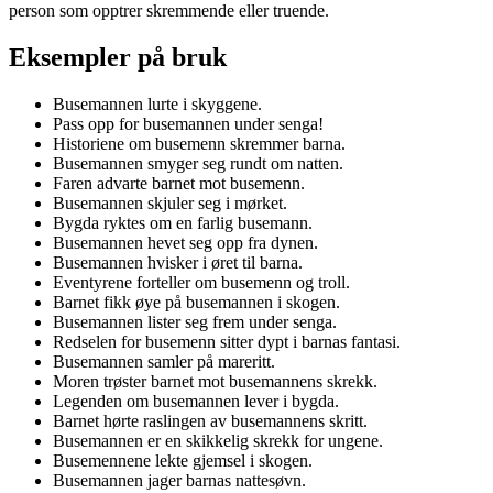
person som opptrer skremmende eller truende.
Eksempler på bruk
Busemannen lurte i skyggene.
Pass opp for busemannen under senga!
Historiene om busemenn skremmer barna.
Busemannen smyger seg rundt om natten.
Faren advarte barnet mot busemenn.
Busemannen skjuler seg i mørket.
Bygda ryktes om en farlig busemann.
Busemannen hevet seg opp fra dynen.
Busemannen hvisker i øret til barna.
Eventyrene forteller om busemenn og troll.
Barnet fikk øye på busemannen i skogen.
Busemannen lister seg frem under senga.
Redselen for busemenn sitter dypt i barnas fantasi.
Busemannen samler på mareritt.
Moren trøster barnet mot busemannens skrekk.
Legenden om busemannen lever i bygda.
Barnet hørte raslingen av busemannens skritt.
Busemannen er en skikkelig skrekk for ungene.
Busemennene lekte gjemsel i skogen.
Busemannen jager barnas nattesøvn.