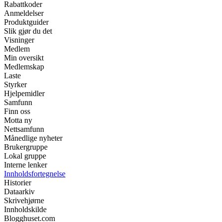
Rabattkoder
Anmeldelser
Produktguider
Slik gjør du det
Visninger
Medlem
Min oversikt
Medlemskap
Laste
Styrker
Hjelpemidler
Samfunn
Finn oss
Motta ny
Nettsamfunn
Månedlige nyheter
Brukergruppe
Lokal gruppe
Interne lenker
Innholdsfortegnelse
Historier
Dataarkiv
Skrivehjørne
Innholdskilde
Blogghuset.com