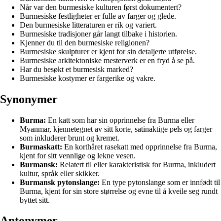
Når var den burmesiske kulturen først dokumentert?
Burmesiske festligheter er fulle av farger og glede.
Den burmesiske litteraturen er rik og variert.
Burmesiske tradisjoner går langt tilbake i historien.
Kjenner du til den burmesiske religionen?
Burmesiske skulpturer er kjent for sin detaljerte utførelse.
Burmesiske arkitektoniske mesterverk er en fryd å se på.
Har du besøkt et burmesisk marked?
Burmesiske kostymer er fargerike og vakre.
Synonymer
Burma:
En katt som har sin opprinnelse fra Burma eller
Myanmar, kjennetegnet av sitt korte, satinaktige pels og farger
som inkluderer brunt og kremet.
Burmaskatt:
En korthåret rasekatt med opprinnelse fra Burma,
kjent for sitt vennlige og lekne vesen.
Burmansk:
Relatert til eller karakteristisk for Burma, inkludert
kultur, språk eller skikker.
Burmansk pytonslange:
En type pytonslange som er innfødt til
Burma, kjent for sin store størrelse og evne til å kveile seg rundt
byttet sitt.
Antonymer