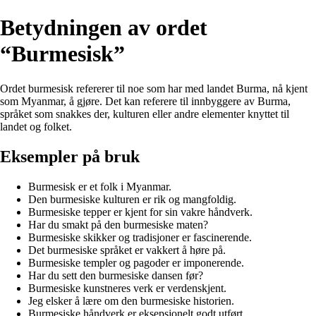
Betydningen av ordet
“Burmesisk”
Ordet burmesisk refererer til noe som har med landet Burma, nå kjent
som Myanmar, å gjøre. Det kan referere til innbyggere av Burma,
språket som snakkes der, kulturen eller andre elementer knyttet til
landet og folket.
Eksempler på bruk
Burmesisk er et folk i Myanmar.
Den burmesiske kulturen er rik og mangfoldig.
Burmesiske tepper er kjent for sin vakre håndverk.
Har du smakt på den burmesiske maten?
Burmesiske skikker og tradisjoner er fascinerende.
Det burmesiske språket er vakkert å høre på.
Burmesiske templer og pagoder er imponerende.
Har du sett den burmesiske dansen før?
Burmesiske kunstneres verk er verdenskjent.
Jeg elsker å lære om den burmesiske historien.
Burmesiske håndverk er eksepsjonelt godt utført.