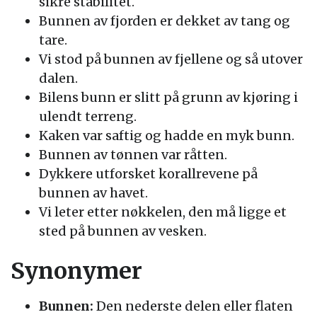
sikre stabilitet.
Bunnen av fjorden er dekket av tang og
tare.
Vi stod på bunnen av fjellene og så utover
dalen.
Bilens bunn er slitt på grunn av kjøring i
ulendt terreng.
Kaken var saftig og hadde en myk bunn.
Bunnen av tønnen var råtten.
Dykkere utforsket korallrevene på
bunnen av havet.
Vi leter etter nøkkelen, den må ligge et
sted på bunnen av vesken.
Synonymer
Bunnen:
Den nederste delen eller flaten