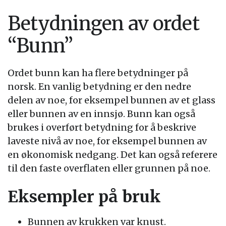
Betydningen av ordet
“Bunn”
Ordet bunn kan ha flere betydninger på
norsk. En vanlig betydning er den nedre
delen av noe, for eksempel bunnen av et glass
eller bunnen av en innsjø. Bunn kan også
brukes i overført betydning for å beskrive
laveste nivå av noe, for eksempel bunnen av
en økonomisk nedgang. Det kan også referere
til den faste overflaten eller grunnen på noe.
Eksempler på bruk
Bunnen av krukken var knust.