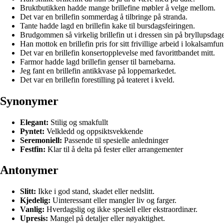
Bruktbutikken hadde mange brillefine møbler å velge mellom.
Det var en brillefin sommerdag å tilbringe på stranda.
Tante hadde lagd en brillefin kake til bursdagsfeiringen.
Brudgommen så virkelig brillefin ut i dressen sin på bryllupsdag
Han mottok en brillefin pris for sitt frivillige arbeid i lokalsamfun
Det var en brillefin konsertopplevelse med favorittbandet mitt.
Farmor hadde lagd brillefin genser til barnebarna.
Jeg fant en brillefin antikkvase på loppemarkedet.
Det var en brillefin forestilling på teateret i kveld.
Synonymer
Elegant:
Stilig og smakfullt
Pyntet:
Velkledd og oppsiktsvekkende
Seremoniell:
Passende til spesielle anledninger
Festfin:
Klar til å delta på fester eller arrangementer
Antonymer
Slitt:
Ikke i god stand, skadet eller nedslitt.
Kjedelig:
Uinteressant eller mangler liv og farger.
Vanlig:
Hverdagslig og ikke spesiell eller ekstraordinær.
Upresis:
Mangel på detaljer eller nøyaktighet.