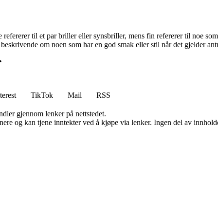
efererer til et par briller eller synsbriller, mens fin refererer til noe so
fte beskrivende om noen som har en god smak eller stil når det gjelder ant
•
terest
TikTok
Mail
RSS
andler gjennom lenker på nettstedet.
re og kan tjene inntekter ved å kjøpe via lenker. Ingen del av innholdet