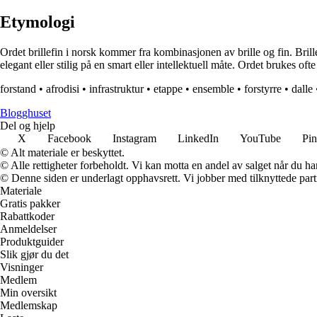
Etymologi
Ordet brillefin i norsk kommer fra kombinasjonen av brille og fin. Brille r
elegant eller stilig på en smart eller intellektuell måte. Ordet brukes o
forstand
•
afrodisi
•
infrastruktur
•
etappe
•
ensemble
•
forstyrre
•
dalle
Blogghuset
Del og hjelp
X
Facebook
Instagram
LinkedIn
YouTube
Pin
© Alt materiale er beskyttet.
© Alle rettigheter forbeholdt. Vi kan motta en andel av salget når du h
© Denne siden er underlagt opphavsrett. Vi jobber med tilknyttede partne
Materiale
Gratis pakker
Rabattkoder
Anmeldelser
Produktguider
Slik gjør du det
Visninger
Medlem
Min oversikt
Medlemskap