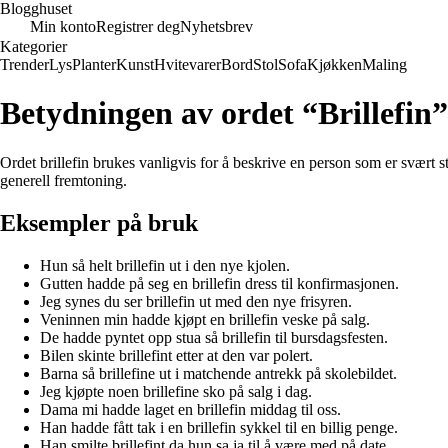
Blogghuset
Min konto
Registrer deg
Nyhetsbrev
Kategorier
Trender
Lys
Planter
Kunst
Hvitevarer
Bord
Stol
Sofa
Kjøkken
Maling
Betydningen av ordet “Brillefin”
Ordet brillefin brukes vanligvis for å beskrive en person som er svært s
generell fremtoning.
Eksempler på bruk
Hun så helt brillefin ut i den nye kjolen.
Gutten hadde på seg en brillefin dress til konfirmasjonen.
Jeg synes du ser brillefin ut med den nye frisyren.
Veninnen min hadde kjøpt en brillefin veske på salg.
De hadde pyntet opp stua så brillefin til bursdagsfesten.
Bilen skinte brillefint etter at den var polert.
Barna så brillefine ut i matchende antrekk på skolebildet.
Jeg kjøpte noen brillefine sko på salg i dag.
Dama mi hadde laget en brillefin middag til oss.
Han hadde fått tak i en brillefin sykkel til en billig penge.
Han smilte brillefint da hun sa ja til å være med på date.