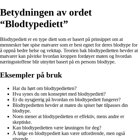
Betydningen av ordet
“Blodtypediett”
Blodtypediett er en type diett som er basert på prinsippet om at
mennesker bør spise matvarer som er best egnet for deres blodtype for
å oppnå bedre helse og vekttap. Teorien bak blodtypedietten hevder at
matvarer kan påvirke hvordan kroppen fordøyer maten og hvordan
næringsstoffene blir utnyttet basert på en persons blodtype.
Eksempler på bruk
Har du hørt om blodtypedietten?
Hva synes du om konseptet med blodtypediett?
Er du nysgjerrig på hvordan en blodtypediett fungerer?
Blodtypedietten hevder at maten du spiser bør tilpasses din
blodtype.
Noen mener at blodtypedietten er effektiv, mens andre er
skeptiske.
Kan blodtypedietten være løsningen for deg?
Å følge en blodtypediett kan være utfordrende, men også
givende.