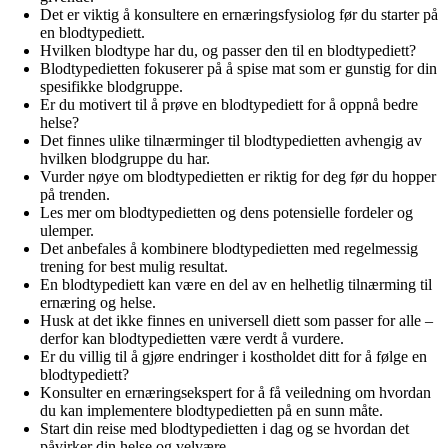
Det er viktig å konsultere en ernæringsfysiolog før du starter på
en blodtypediett.
Hvilken blodtype har du, og passer den til en blodtypediett?
Blodtypedietten fokuserer på å spise mat som er gunstig for din
spesifikke blodgruppe.
Er du motivert til å prøve en blodtypediett for å oppnå bedre
helse?
Det finnes ulike tilnærminger til blodtypedietten avhengig av
hvilken blodgruppe du har.
Vurder nøye om blodtypedietten er riktig for deg før du hopper
på trenden.
Les mer om blodtypedietten og dens potensielle fordeler og
ulemper.
Det anbefales å kombinere blodtypedietten med regelmessig
trening for best mulig resultat.
En blodtypediett kan være en del av en helhetlig tilnærming til
ernæring og helse.
Husk at det ikke finnes en universell diett som passer for alle –
derfor kan blodtypedietten være verdt å vurdere.
Er du villig til å gjøre endringer i kostholdet ditt for å følge en
blodtypediett?
Konsulter en ernæringsekspert for å få veiledning om hvordan
du kan implementere blodtypedietten på en sunn måte.
Start din reise med blodtypedietten i dag og se hvordan det
påvirker din helse og velvære.