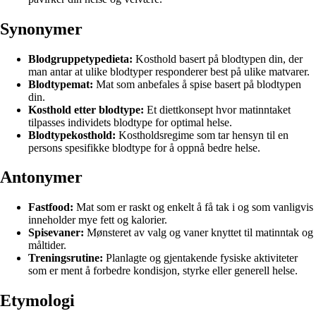
Synonymer
Blodgruppetypedieta:
Kosthold basert på blodtypen din, der
man antar at ulike blodtyper responderer best på ulike matvarer.
Blodtypemat:
Mat som anbefales å spise basert på blodtypen
din.
Kosthold etter blodtype:
Et diettkonsept hvor matinntaket
tilpasses individets blodtype for optimal helse.
Blodtypekosthold:
Kostholdsregime som tar hensyn til en
persons spesifikke blodtype for å oppnå bedre helse.
Antonymer
Fastfood:
Mat som er raskt og enkelt å få tak i og som vanligvis
inneholder mye fett og kalorier.
Spisevaner:
Mønsteret av valg og vaner knyttet til matinntak og
måltider.
Treningsrutine:
Planlagte og gjentakende fysiske aktiviteter
som er ment å forbedre kondisjon, styrke eller generell helse.
Etymologi