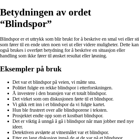
Betydningen av ordet
“Blindspor”
Blindspor er et uttrykk som blir brukt for å beskrive en smal vei eller sti
som fører til en ende uten noen vei ut eller videre muligheter. Dette kan
også brukes i overført betydning for å beskrive en situasjon eller
handling som ikke fører til ønsket resultat eller løsning.
Eksempler på bruk
Det var et blindspor på veien, vi måtte snu.
Politiet fulgte en rekke blindspor i etterforskningen.
Å investere i den bransjen var et totalt blindspor.
Det virket som om diskusjonen førte til et blindspor.
Vi gikk rett inn i et blindspor da vi fulgte kartet.
Hun ble frustrert over alle blindsporene i teksten.
Prosjektet endte opp som et kostbart blindspor.
Det er viktig å unngå å gå i blindspor når man jobber med nye
ideer.
Detektiven avslørte at vitnemålet var et blindspor.
Etter en lang diskusjon innså de at de var på et blindspor.