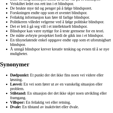
Veiskiltet ledet oss rett inn i et blindspor.
De brukte mye tid og penger på å følge blindsporet.
Forskningen endte opp som et uventet blindspor.
Feilaktig informasjon kan føre til farlige blindspor.
Politikeren villedet velgerne ved å følge politiske blindspor.
Det er lett å gå seg vill i et intellektuelt blindspor.
Blindspor kan være nyttige for å teste grensene for en teori.
De måtte avbryte prosjektet fordi de gikk inn i et blindspor.
En tilsynelatende enkel oppgave endte opp som et uforutsigbart
blindspor.
Å unngå blindspor krever kreativ tenking og evnen til å se nye
muligheter.
Synonymer
Dødpunkt:
Et punkt der det ikke fins noen vei videre eller
løsning.
Løsvei:
En vei som fører ut av en vanskelig situasjon eller
problem.
Stilstand:
En situasjon der det ikke skjer noen utvikling eller
framgang.
Villspor:
En feilaktig vei eller retning.
Dvale:
En tilstand av inaktivitet eller dvale.