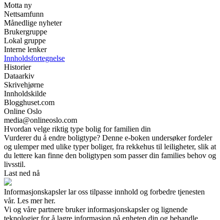
Motta ny
Nettsamfunn
Månedlige nyheter
Brukergruppe
Lokal gruppe
Interne lenker
Innholdsfortegnelse
Historier
Dataarkiv
Skrivehjørne
Innholdskilde
Blogghuset.com
Online Oslo
media@onlineoslo.com
Hvordan velge riktig type bolig for familien din
Vurderer du å endre boligtype? Denne e-boken undersøker fordeler
og ulemper med ulike typer boliger, fra rekkehus til leiligheter, slik at
du lettere kan finne den boligtypen som passer din families behov og
livsstil.
Last ned nå
Informasjonskapsler lar oss tilpasse innhold og forbedre tjenesten
vår. Les mer her.
Vi og våre partnere bruker informasjonskapsler og lignende
teknologier for å lagre informasjon på enheten din og behandle