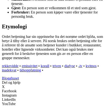
tjeneste.
Gjest:
En person som er velkommen til et sted som gjest.
Forbruker:
En person som kjøper varer eller tjenester for
personlig bruk.
Etymologi
Ordet betjening har sin opprinnelse fra det norrøne ordet bjóða, som
betyr å tilby eller å servere. På norsk brukes ordet betjening ofte for
å referere til de ansatte som betjener kunder i butikker, restauranter,
hoteller eller lignende virksomheter. Det kan også brukes mer
generelt for å beskrive tjenesten som gis av en person eller en
gruppe mennesker.
rekkevidde
•
emissivitet
•
korall
•
triven
•
diafyse
•
-iv
•
kvitnos
•
inadekvat
•
tidsoppfatning
•
Blogghuset
Del og hjelp
X
Facebook
Instagram
LinkedIn
YouTube