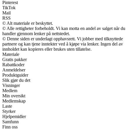
Pinterest
TikTok
Mail
RSS
© Alt materiale er beskyttet.
© Alle rettigheter forbeholdt. Vi kan motta en andel av salget når du
handler gjennom lenker på nettstedet.
© Denne siden er underlagt opphavsrett. Vi jobber med tilknyttede
partnere og kan tjene inntekter ved å kjøpe via lenker. Ingen del av
innholdet kan kopieres eller brukes uten tillatelse.
Materiale
Gratis pakker
Rabattkoder
Anmeldelser
Produktguider
Slik gjør du det
Visninger
Medlem
Min oversikt
Medlemskap
Laste
Styrker
Hjelpemidler
Samfunn
Finn oss