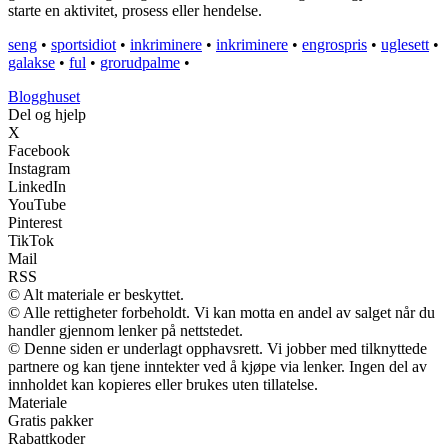
starte en aktivitet, prosess eller hendelse.
seng
•
sportsidiot
•
inkriminere
•
inkriminere
•
engrospris
•
uglesett
•
galakse
•
ful
•
grorudpalme
•
Blogghuset
Del og hjelp
X
Facebook
Instagram
LinkedIn
YouTube
Pinterest
TikTok
Mail
RSS
© Alt materiale er beskyttet.
© Alle rettigheter forbeholdt. Vi kan motta en andel av salget når du
handler gjennom lenker på nettstedet.
© Denne siden er underlagt opphavsrett. Vi jobber med tilknyttede
partnere og kan tjene inntekter ved å kjøpe via lenker. Ingen del av
innholdet kan kopieres eller brukes uten tillatelse.
Materiale
Gratis pakker
Rabattkoder