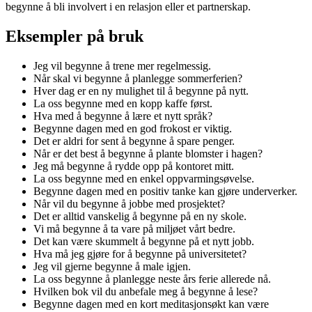
begynne å bli involvert i en relasjon eller et partnerskap.
Eksempler på bruk
Jeg vil begynne å trene mer regelmessig.
Når skal vi begynne å planlegge sommerferien?
Hver dag er en ny mulighet til å begynne på nytt.
La oss begynne med en kopp kaffe først.
Hva med å begynne å lære et nytt språk?
Begynne dagen med en god frokost er viktig.
Det er aldri for sent å begynne å spare penger.
Når er det best å begynne å plante blomster i hagen?
Jeg må begynne å rydde opp på kontoret mitt.
La oss begynne med en enkel oppvarmingsøvelse.
Begynne dagen med en positiv tanke kan gjøre underverker.
Når vil du begynne å jobbe med prosjektet?
Det er alltid vanskelig å begynne på en ny skole.
Vi må begynne å ta vare på miljøet vårt bedre.
Det kan være skummelt å begynne på et nytt jobb.
Hva må jeg gjøre for å begynne på universitetet?
Jeg vil gjerne begynne å male igjen.
La oss begynne å planlegge neste års ferie allerede nå.
Hvilken bok vil du anbefale meg å begynne å lese?
Begynne dagen med en kort meditasjonsøkt kan være