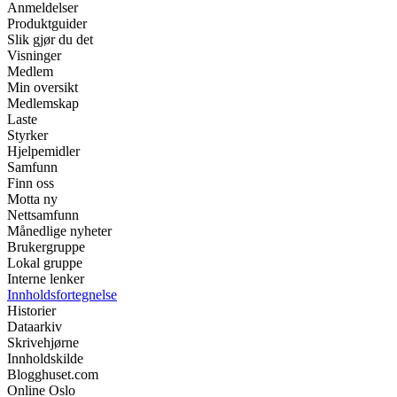
Anmeldelser
Produktguider
Slik gjør du det
Visninger
Medlem
Min oversikt
Medlemskap
Laste
Styrker
Hjelpemidler
Samfunn
Finn oss
Motta ny
Nettsamfunn
Månedlige nyheter
Brukergruppe
Lokal gruppe
Interne lenker
Innholdsfortegnelse
Historier
Dataarkiv
Skrivehjørne
Innholdskilde
Blogghuset.com
Online Oslo