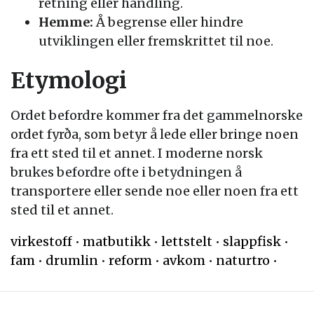
retning eller handling.
Hemme:
Å begrense eller hindre
utviklingen eller fremskrittet til noe.
Etymologi
Ordet befordre kommer fra det gammelnorske
ordet fyrða, som betyr å lede eller bringe noen
fra ett sted til et annet. I moderne norsk
brukes befordre ofte i betydningen å
transportere eller sende noe eller noen fra ett
sted til et annet.
virkestoff
•
matbutikk
•
lettstelt
•
slappfisk
•
fam
•
drumlin
•
reform
•
avkom
•
naturtro
•