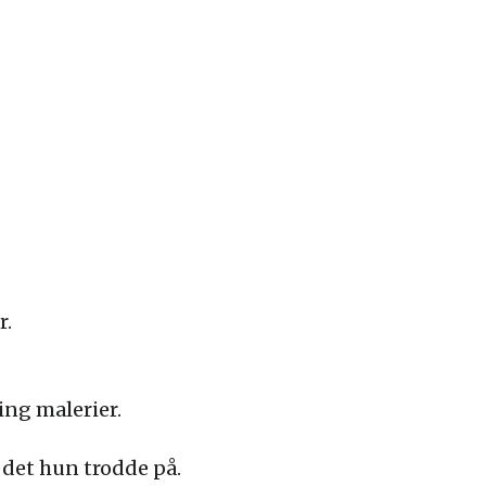
r.
ng malerier.
 det hun trodde på.