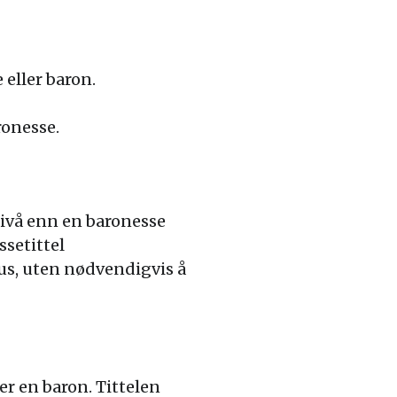
eller baron.
ronesse.
nivå enn en baronesse
ssetittel
tus, uten nødvendigvis å
r en baron. Tittelen