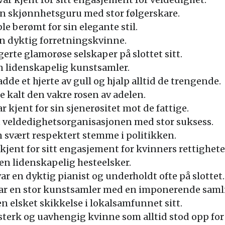
en skjønnhetsguru med stor følgerskare.
e berømt for sin elegante stil.
en dyktig forretningskvinne.
rte glamorøse selskaper på slottet sitt.
n lidenskapelig kunstsamler.
dde et hjerte av gull og hjalp alltid de trengende.
e kalt den vakre rosen av adelen.
r kjent for sin sjenerøsitet mot de fattige.
t veldedighetsorganisasjonen med stor suksess.
n svært respektert stemme i politikken.
 kjent for sitt engasjement for kvinners rettighete
en lidenskapelig hesteelsker.
r en dyktig pianist og underholdt ofte på slottet.
ar en stor kunstsamler med en imponerende samli
n elsket skikkelse i lokalsamfunnet sitt.
sterk og uavhengig kvinne som alltid stod opp for