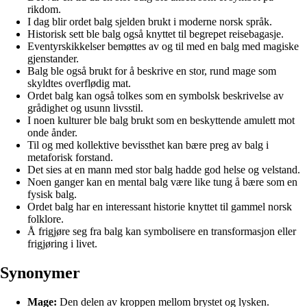
rikdom.
I dag blir ordet balg sjelden brukt i moderne norsk språk.
Historisk sett ble balg også knyttet til begrepet reisebagasje.
Eventyrskikkelser bemøttes av og til med en balg med magiske
gjenstander.
Balg ble også brukt for å beskrive en stor, rund mage som
skyldtes overflødig mat.
Ordet balg kan også tolkes som en symbolsk beskrivelse av
grådighet og usunn livsstil.
I noen kulturer ble balg brukt som en beskyttende amulett mot
onde ånder.
Til og med kollektive bevissthet kan bære preg av balg i
metaforisk forstand.
Det sies at en mann med stor balg hadde god helse og velstand.
Noen ganger kan en mental balg være like tung å bære som en
fysisk balg.
Ordet balg har en interessant historie knyttet til gammel norsk
folklore.
Å frigjøre seg fra balg kan symbolisere en transformasjon eller
frigjøring i livet.
Synonymer
Mage:
Den delen av kroppen mellom brystet og lysken.