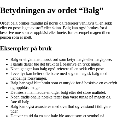
Betydningen av ordet “Balg”
Ordet balg brukes muntlig på norsk og refererer vanligvis til en sekk
eller en pose laget av stoff eller skinn. Balg kan også brukes for å
beskrive noe som er oppblåst eller buete, for eksempel magen til en
person som er mett.
Eksempler på bruk
Balg er et gammelt norsk ord som betyr mage eller magepose.
I gamle dager ble det brukt til å beskrive en tykk mage.
Noen ganger kan balg også referere til en sekk eller pose.
I eventyr kan helter ofte bære med seg en magisk balg med
uendelige forsyninger.
Balg har også blitt brukt som et uttrykk for å beskrive en overfylt
og oppblåst mage.
Det sies at han hadde en diger balg etter det store måltidet.
Noen tradisjonelle norske retter kan være tunge på magen og
føre til balg.
Balg kan også assosieres med overflod og velstand i tidligere
tider.
Det var en tid da en stor balg ble ansett som et symbol på