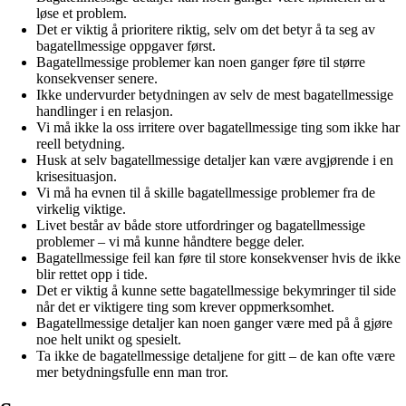
løse et problem.
Det er viktig å prioritere riktig, selv om det betyr å ta seg av
bagatellmessige oppgaver først.
Bagatellmessige problemer kan noen ganger føre til større
konsekvenser senere.
Ikke undervurder betydningen av selv de mest bagatellmessige
handlinger i en relasjon.
Vi må ikke la oss irritere over bagatellmessige ting som ikke har
reell betydning.
Husk at selv bagatellmessige detaljer kan være avgjørende i en
krisesituasjon.
Vi må ha evnen til å skille bagatellmessige problemer fra de
virkelig viktige.
Livet består av både store utfordringer og bagatellmessige
problemer – vi må kunne håndtere begge deler.
Bagatellmessige feil kan føre til store konsekvenser hvis de ikke
blir rettet opp i tide.
Det er viktig å kunne sette bagatellmessige bekymringer til side
når det er viktigere ting som krever oppmerksomhet.
Bagatellmessige detaljer kan noen ganger være med på å gjøre
noe helt unikt og spesielt.
Ta ikke de bagatellmessige detaljene for gitt – de kan ofte være
mer betydningsfulle enn man tror.