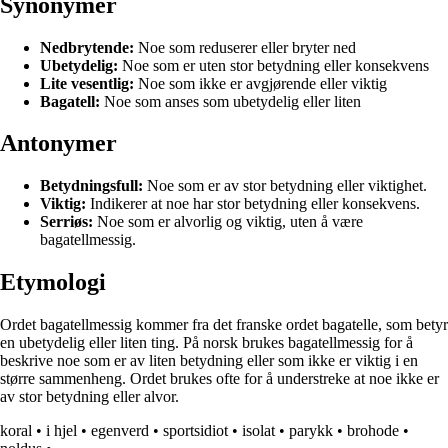
Synonymer
Nedbrytende:
Noe som reduserer eller bryter ned
Ubetydelig:
Noe som er uten stor betydning eller konsekvens
Lite vesentlig:
Noe som ikke er avgjørende eller viktig
Bagatell:
Noe som anses som ubetydelig eller liten
Antonymer
Betydningsfull:
Noe som er av stor betydning eller viktighet.
Viktig:
Indikerer at noe har stor betydning eller konsekvens.
Serriøs:
Noe som er alvorlig og viktig, uten å være
bagatellmessig.
Etymologi
Ordet bagatellmessig kommer fra det franske ordet bagatelle, som betyr
en ubetydelig eller liten ting. På norsk brukes bagatellmessig for å
beskrive noe som er av liten betydning eller som ikke er viktig i en
større sammenheng. Ordet brukes ofte for å understreke at noe ikke er
av stor betydning eller alvor.
koral
•
i hjel
•
egenverd
•
sportsidiot
•
isolat
•
parykk
•
brohode
•