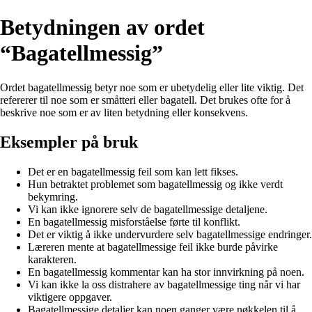
Betydningen av ordet
“Bagatellmessig”
Ordet bagatellmessig betyr noe som er ubetydelig eller lite viktig. Det
refererer til noe som er småtteri eller bagatell. Det brukes ofte for å
beskrive noe som er av liten betydning eller konsekvens.
Eksempler på bruk
Det er en bagatellmessig feil som kan lett fikses.
Hun betraktet problemet som bagatellmessig og ikke verdt
bekymring.
Vi kan ikke ignorere selv de bagatellmessige detaljene.
En bagatellmessig misforståelse førte til konflikt.
Det er viktig å ikke undervurdere selv bagatellmessige endringer.
Læreren mente at bagatellmessige feil ikke burde påvirke
karakteren.
En bagatellmessig kommentar kan ha stor innvirkning på noen.
Vi kan ikke la oss distrahere av bagatellmessige ting når vi har
viktigere oppgaver.
Bagatellmessige detaljer kan noen ganger være nøkkelen til å