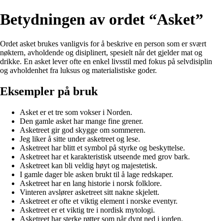
Betydningen av ordet “Asket”
Ordet asket brukes vanligvis for å beskrive en person som er svært
nøktern, avholdende og disiplinert, spesielt når det gjelder mat og
drikke. En asket lever ofte en enkel livsstil med fokus på selvdisiplin
og avholdenhet fra luksus og materialistiske goder.
Eksempler på bruk
Asket er et tre som vokser i Norden.
Den gamle asket har mange fine grener.
Asketreet gir god skygge om sommeren.
Jeg liker å sitte under asketreet og lese.
Asketreet har blitt et symbol på styrke og beskyttelse.
Asketreet har et karakteristisk utseende med grov bark.
Asketreet kan bli veldig høyt og majestetisk.
I gamle dager ble asken brukt til å lage redskaper.
Asketreet har en lang historie i norsk folklore.
Vinteren avslører asketreet sitt nakne skjelett.
Asketreet er ofte et viktig element i norske eventyr.
Asketreet er et viktig tre i nordisk mytologi.
Asketreet har sterke røtter som når dypt ned i jorden.