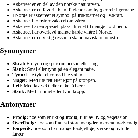
Asketreet er en del av den norske naturarven.
Asketreet er en favoritt blant fuglene som bygger reir i grenene.
I Norge er asketreet et symbol på fruktbarhet og livskraft.
Asketreet blomstrer vakkert om våren.
Asketreet har en spesiell plass i hjertet til mange nordmenn.
Asketreet har overlevd mange harde vintre i Norge.
Asketreet er en viktig ressurs i skandinavisk treindustri.
Synonymer
Skral:
En tynn og sparsom person eller ting.
Slank:
Smal eller tynn på en elegant måte.
Tynn:
Lite tykk eller med lite volum.
Mager:
Med lite fett eller kjøtt på kroppen.
Lett:
Med lav vekt eller enkel å bære.
Slank:
Med trimmet eller tynn kropp.
Antonymer
Frodig:
noe som er rikt og frodig, fullt av liv og vegetasjon
Overflodig:
noe som finnes i store mengder, mer enn nødvendig
Fargerik:
noe som har mange forskjellige, sterke og livfulle
farger