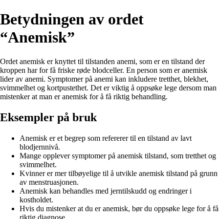
Betydningen av ordet
“Anemisk”
Ordet anemisk er knyttet til tilstanden anemi, som er en tilstand der
kroppen har for få friske røde blodceller. En person som er anemisk
lider av anemi. Symptomer på anemi kan inkludere tretthet, blekhet,
svimmelhet og kortpustethet. Det er viktig å oppsøke lege dersom man
mistenker at man er anemisk for å få riktig behandling.
Eksempler på bruk
Anemisk er et begrep som refererer til en tilstand av lavt
blodjernnivå.
Mange opplever symptomer på anemisk tilstand, som tretthet og
svimmelhet.
Kvinner er mer tilbøyelige til å utvikle anemisk tilstand på grunn
av menstruasjonen.
Anemisk kan behandles med jerntilskudd og endringer i
kostholdet.
Hvis du mistenker at du er anemisk, bør du oppsøke lege for å få
riktig diagnose.