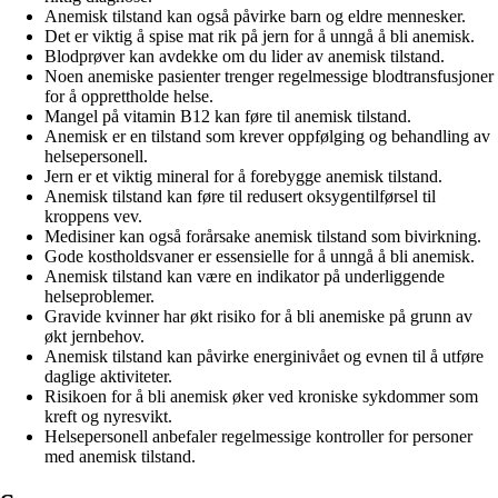
Anemisk tilstand kan også påvirke barn og eldre mennesker.
Det er viktig å spise mat rik på jern for å unngå å bli anemisk.
Blodprøver kan avdekke om du lider av anemisk tilstand.
Noen anemiske pasienter trenger regelmessige blodtransfusjoner
for å opprettholde helse.
Mangel på vitamin B12 kan føre til anemisk tilstand.
Anemisk er en tilstand som krever oppfølging og behandling av
helsepersonell.
Jern er et viktig mineral for å forebygge anemisk tilstand.
Anemisk tilstand kan føre til redusert oksygentilførsel til
kroppens vev.
Medisiner kan også forårsake anemisk tilstand som bivirkning.
Gode kostholdsvaner er essensielle for å unngå å bli anemisk.
Anemisk tilstand kan være en indikator på underliggende
helseproblemer.
Gravide kvinner har økt risiko for å bli anemiske på grunn av
økt jernbehov.
Anemisk tilstand kan påvirke energinivået og evnen til å utføre
daglige aktiviteter.
Risikoen for å bli anemisk øker ved kroniske sykdommer som
kreft og nyresvikt.
Helsepersonell anbefaler regelmessige kontroller for personer
med anemisk tilstand.