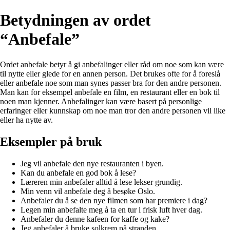
Betydningen av ordet
“Anbefale”
Ordet anbefale betyr å gi anbefalinger eller råd om noe som kan være
til nytte eller glede for en annen person. Det brukes ofte for å foreslå
eller anbefale noe som man synes passer bra for den andre personen.
Man kan for eksempel anbefale en film, en restaurant eller en bok til
noen man kjenner. Anbefalinger kan være basert på personlige
erfaringer eller kunnskap om noe man tror den andre personen vil like
eller ha nytte av.
Eksempler på bruk
Jeg vil anbefale den nye restauranten i byen.
Kan du anbefale en god bok å lese?
Læreren min anbefaler alltid å lese lekser grundig.
Min venn vil anbefale deg å besøke Oslo.
Anbefaler du å se den nye filmen som har premiere i dag?
Legen min anbefalte meg å ta en tur i frisk luft hver dag.
Anbefaler du denne kafeen for kaffe og kake?
Jeg anbefaler å bruke solkrem på stranden.