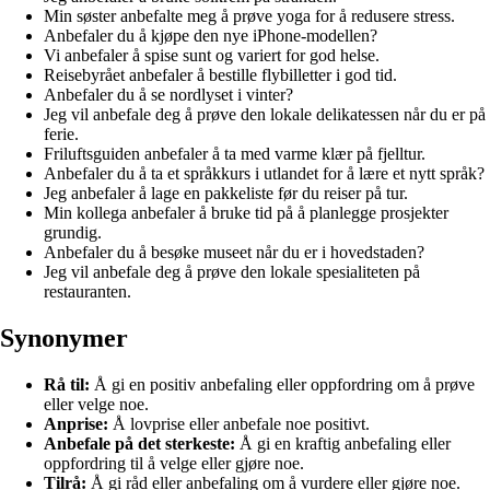
Min søster anbefalte meg å prøve yoga for å redusere stress.
Anbefaler du å kjøpe den nye iPhone-modellen?
Vi anbefaler å spise sunt og variert for god helse.
Reisebyrået anbefaler å bestille flybilletter i god tid.
Anbefaler du å se nordlyset i vinter?
Jeg vil anbefale deg å prøve den lokale delikatessen når du er på
ferie.
Friluftsguiden anbefaler å ta med varme klær på fjelltur.
Anbefaler du å ta et språkkurs i utlandet for å lære et nytt språk?
Jeg anbefaler å lage en pakkeliste før du reiser på tur.
Min kollega anbefaler å bruke tid på å planlegge prosjekter
grundig.
Anbefaler du å besøke museet når du er i hovedstaden?
Jeg vil anbefale deg å prøve den lokale spesialiteten på
restauranten.
Synonymer
Rå til:
Å gi en positiv anbefaling eller oppfordring om å prøve
eller velge noe.
Anprise:
Å lovprise eller anbefale noe positivt.
Anbefale på det sterkeste:
Å gi en kraftig anbefaling eller
oppfordring til å velge eller gjøre noe.
Tilrå:
Å gi råd eller anbefaling om å vurdere eller gjøre noe.