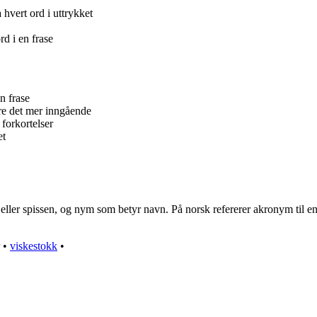
 hvert ord i uttrykket
d i en frase
n frase
are det mer inngående
 forkortelser
et
r spissen, og nym som betyr navn. På norsk refererer akronym til en typ
•
viskestokk
•