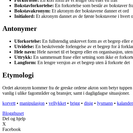
Forkortelse:
En kort form av et lengre ord eller en fras
Bokstavforkortelse:
En forkortelse som består av bokstaver fra
Bokstavakronym:
Et akronym der bokstavene danner et ord
Initialord:
Et akronym dannet av de første bokstavene i hvert or
Antonymer
Uforkortelse:
En fullstendig utskrevet form av et begrep eller e
Utvidelse:
En beskrivende forlengelse av et begrep for å forkl
Hele navn:
Hele navnet til et begrep eller en organisasjon, uten
Uttrykk:
En sammensatt frase eller setning som ikke er forkort
Langform:
En lengre versjon av et begrep uten å forkorte det
Etymologi
Ordet akronym kommer fra de greske ordene akron som betyr tuppen elle
vanlig i ulike fagområder og bransjer, samt i dagligdagse situasjoner.
korvett
•
manipulasjon
•
vellykket
•
brigg
•
disig
•
lysmann
•
kalander
Blogghuset
Del og hjelp
X
Facebook