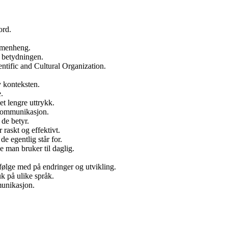
ord.
mmenheng.
 betydningen.
tific and Cultural Organization.
 konteksten.
.
t lengre uttrykk.
g kommunikasjon.
 de betyr.
raskt og effektivt.
de egentlig står for.
e man bruker til daglig.
følge med på endringer og utvikling.
uk på ulike språk.
munikasjon.