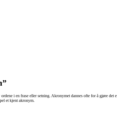
m”
rdene i en frase eller setning. Akronymet dannes ofte for å gjøre det enk
el et kjent akronym.