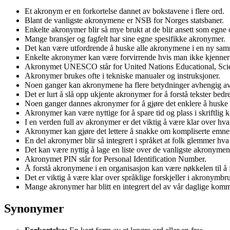
Et akronym er en forkortelse dannet av bokstavene i flere ord.
Blant de vanligste akronymene er NSB for Norges statsbaner.
Enkelte akronymer blir så mye brukt at de blir ansett som egne 
Mange bransjer og fagfelt har sine egne spesifikke akronymer.
Det kan være utfordrende å huske alle akronymene i en ny sa
Enkelte akronymer kan være forvirrende hvis man ikke kjenner
Akronymet UNESCO står for United Nations Educational, Scien
Akronymer brukes ofte i tekniske manualer og instruksjoner.
Noen ganger kan akronymene ha flere betydninger avhengig av
Det er lurt å slå opp ukjente akronymer for å forstå tekster bedre
Noen ganger dannes akronymer for å gjøre det enklere å huske e
Akronymer kan være nyttige for å spare tid og plass i skriftli
I en verden full av akronymer er det viktig å være klar over hva
Akronymer kan gjøre det lettere å snakke om kompliserte emner 
En del akronymer blir så integrert i språket at folk glemmer hva 
Det kan være nyttig å lage en liste over de vanligste akronymen
Akronymet PIN står for Personal Identification Number.
Å forstå akronymene i en organisasjon kan være nøkkelen til å 
Det er viktig å være klar over språklige forskjeller i akronymbr
Mange akronymer har blitt en integrert del av vår daglige kom
Synonymer