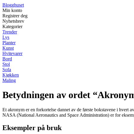
Blogghuset
Min konto
Registrer deg
Nyhetsbrev
Kategorier
Trender
Lys
Planter
Kunst
Hvitevarer
Bord
Stol
Sofa
Kjøkken
Maling
Betydningen av ordet “Akrony
Et akronym er en forkortelse dannet av de første bokstavene i hvert av o
NASA (National Aeronautics and Space Administration) er for eksemp
Eksempler på bruk