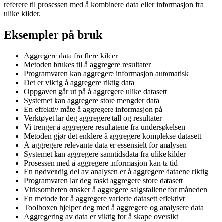
referere til prosessen med å kombinere data eller informasjon fra
ulike kilder.
Eksempler på bruk
Aggregere data fra flere kilder
Metoden brukes til å aggregere resultater
Programvaren kan aggregere informasjon automatisk
Det er viktig å aggregere riktig data
Oppgaven går ut på å aggregere ulike datasett
Systemet kan aggregere store mengder data
En effektiv måte å aggregere informasjon på
Verktøyet lar deg aggregere tall og resultater
Vi trenger å aggregere resultatene fra undersøkelsen
Metoden gjør det enklere å aggregere komplekse datasett
Å aggregere relevante data er essensielt for analysen
Systemet kan aggregere sanntidsdata fra ulike kilder
Prosessen med å aggregere informasjon kan ta tid
En nødvendig del av analysen er å aggregere dataene riktig
Programvaren lar deg raskt aggregere store datasett
Virksomheten ønsker å aggregere salgstallene for måneden
En metode for å aggregere varierte datasett effektivt
Toolboxen hjelper deg med å aggregere og analysere data
Aggregering av data er viktig for å skape oversikt