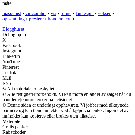
måte.
masochist
•
virksomhet
•
via
•
rutine
•
tankespill
•
voksen
•
oppslutning
•
prestere
•
kondemnere
•
Blogghuset
Del og hjelp
X
Facebook
Instagram
LinkedIn
YouTube
Pinterest
TikTok
Mail
RSS
© Alt materiale er beskyttet.
© Alle rettigheter forbeholdt. Vi kan motta en andel av salget når du
handler gjennom lenker på nettstedet.
© Denne siden er underlagt opphavsrett. Vi jobber med tilknyttede
partnere og kan tjene inntekter ved å kjøpe via lenker. Ingen del av
innholdet kan kopieres eller brukes uten tillatelse.
Materiale
Gratis pakker
Rabattkoder