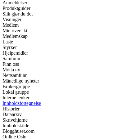
Anmeldelser
Produktguider
Slik gjør du det
Visninger
Medlem
Min oversikt
Medlemskap
Laste
Styrker
Hjelpemidler
Samfunn
Finn oss
Motta ny
Nettsamfunn
Månedlige nyheter
Brukergruppe
Lokal gruppe
Interne lenker
Innholdsfortegnelse
Historier
Dataarkiv
Skrivehjørne
Innholdskilde
Blogghuset.com
Online Oslo