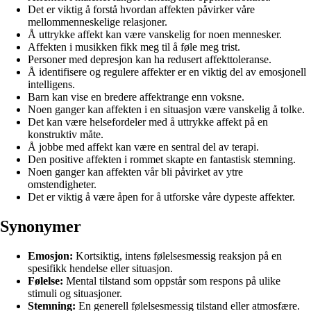
Det er viktig å forstå hvordan affekten påvirker våre
mellommenneskelige relasjoner.
Å uttrykke affekt kan være vanskelig for noen mennesker.
Affekten i musikken fikk meg til å føle meg trist.
Personer med depresjon kan ha redusert affekttoleranse.
Å identifisere og regulere affekter er en viktig del av emosjonell
intelligens.
Barn kan vise en bredere affektrange enn voksne.
Noen ganger kan affekten i en situasjon være vanskelig å tolke.
Det kan være helsefordeler med å uttrykke affekt på en
konstruktiv måte.
Å jobbe med affekt kan være en sentral del av terapi.
Den positive affekten i rommet skapte en fantastisk stemning.
Noen ganger kan affekten vår bli påvirket av ytre
omstendigheter.
Det er viktig å være åpen for å utforske våre dypeste affekter.
Synonymer
Emosjon:
Kortsiktig, intens følelsesmessig reaksjon på en
spesifikk hendelse eller situasjon.
Følelse:
Mental tilstand som oppstår som respons på ulike
stimuli og situasjoner.
Stemning:
En generell følelsesmessig tilstand eller atmosfære.