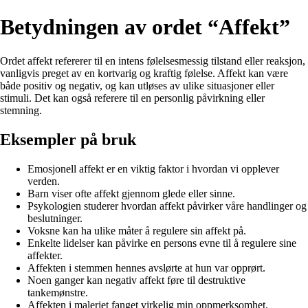
Betydningen av ordet “Affekt”
Ordet affekt refererer til en intens følelsesmessig tilstand eller reaksjon,
vanligvis preget av en kortvarig og kraftig følelse. Affekt kan være
både positiv og negativ, og kan utløses av ulike situasjoner eller
stimuli. Det kan også referere til en personlig påvirkning eller
stemning.
Eksempler på bruk
Emosjonell affekt er en viktig faktor i hvordan vi opplever
verden.
Barn viser ofte affekt gjennom glede eller sinne.
Psykologien studerer hvordan affekt påvirker våre handlinger og
beslutninger.
Voksne kan ha ulike måter å regulere sin affekt på.
Enkelte lidelser kan påvirke en persons evne til å regulere sine
affekter.
Affekten i stemmen hennes avslørte at hun var opprørt.
Noen ganger kan negativ affekt føre til destruktive
tankemønstre.
Affekten i maleriet fanget virkelig min oppmerksomhet.