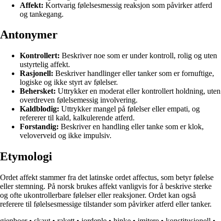
Affekt:
Kortvarig følelsesmessig reaksjon som påvirker atferd
og tankegang.
Antonymer
Kontrollert:
Beskriver noe som er under kontroll, rolig og uten
ustyrtelig affekt.
Rasjonell:
Beskriver handlinger eller tanker som er fornuftige,
logiske og ikke styrt av følelser.
Behersket:
Uttrykker en moderat eller kontrollert holdning, uten
overdreven følelsemessig involvering.
Kaldblodig:
Uttrykker mangel på følelser eller empati, og
refererer til kald, kalkulerende atferd.
Forstandig:
Beskriver en handling eller tanke som er klok,
veloverveid og ikke impulsiv.
Etymologi
Ordet affekt stammer fra det latinske ordet affectus, som betyr følelse
eller stemning. På norsk brukes affekt vanligvis for å beskrive sterke
og ofte ukontrollerbare følelser eller reaksjoner. Ordet kan også
referere til følelsesmessige tilstander som påvirker atferd eller tanker.
gjenboer
•
skaut
•
rakett
•
jordeple
•
hinke
•
imitere
•
konstitusjonell
•